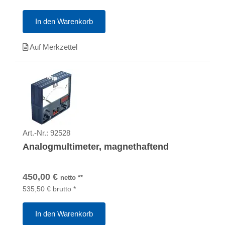
In den Warenkorb
Auf Merkzettel
Art.-Nr.:
92528
Analogmultimeter, magnethaftend
450,00
€
netto
**
535,50
€
brutto
*
In den Warenkorb