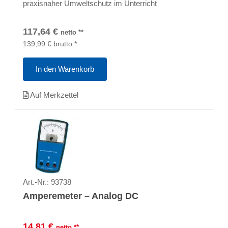
praxisnaher Umweltschutz im Unterricht
117,64
€
netto
**
139,99
€
brutto
*
In den Warenkorb
Auf Merkzettel
Art.-Nr.:
93738
Amperemeter – Analog DC
14,81
€
netto
**