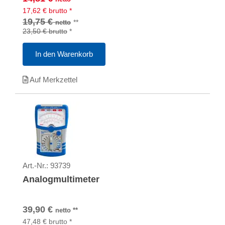
17,62
€
brutto
*
19,75 €
**
netto
23,50 €
brutto
*
In den Warenkorb
Auf Merkzettel
Art.-Nr.:
93739
Analogmultimeter
39,90
€
netto
**
47,48
€
brutto
*