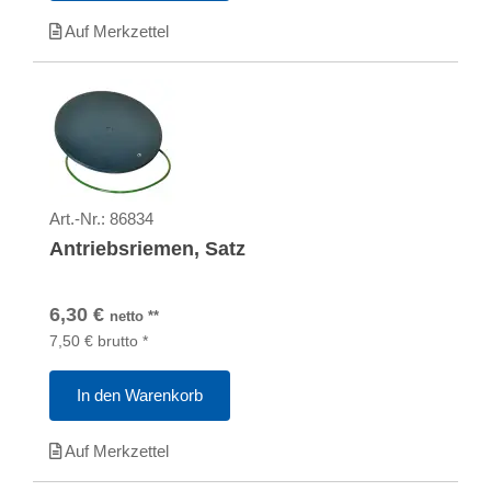
Auf Merkzettel
Art.-Nr.:
86834
Antriebsriemen, Satz
6,30
€
netto
**
7,50
€
brutto
*
In den Warenkorb
Auf Merkzettel