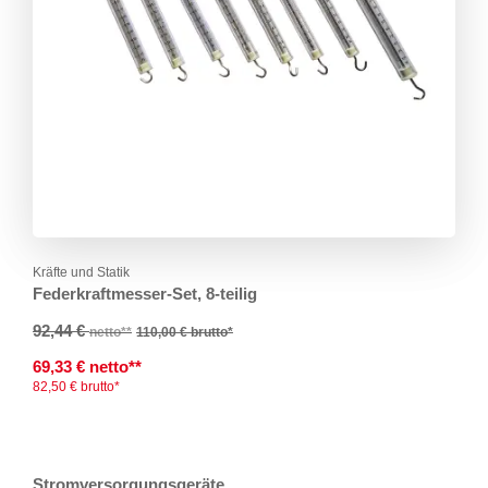
Kräfte und Statik
Federkraftmesser-Set, 8-teilig
92,44 €
netto**
110,00 €
brutto*
69,33 € netto**
82,50 € brutto*
Stromversorgungsgeräte