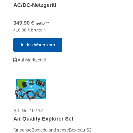
AC/DC-Netzgerät
349,90
€
netto
**
416,38
€
brutto
*
In den Warenkorb
Auf Merkzettel
Art.-Nr.:
102751
Air Quality Explorer Set
für senseBox:edu und senseBox:edu S2