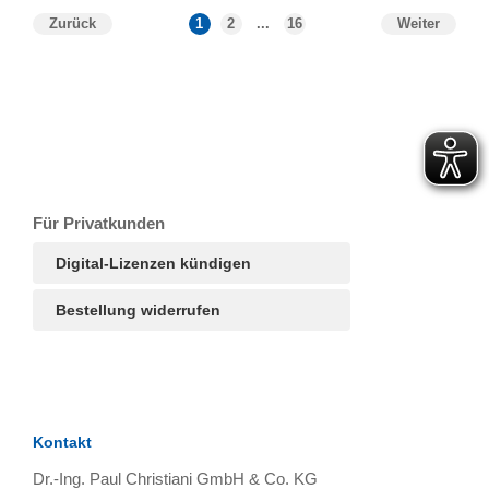
Zurück
1
2
...
16
Weiter
T
Ar
R
S
B
Für Privatkunden
Digital-Lizenzen kündigen
Bestellung widerrufen
Kontakt
Dr.-Ing. Paul Christiani GmbH & Co. KG