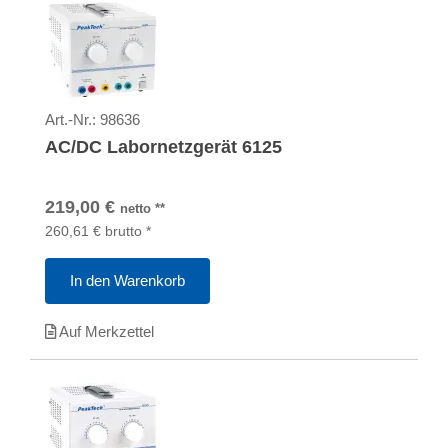
Art.-Nr.:
98636
AC/DC Labornetzgerät 6125
219,00
€
netto
**
260,61
€
brutto
*
In den Warenkorb
Auf Merkzettel