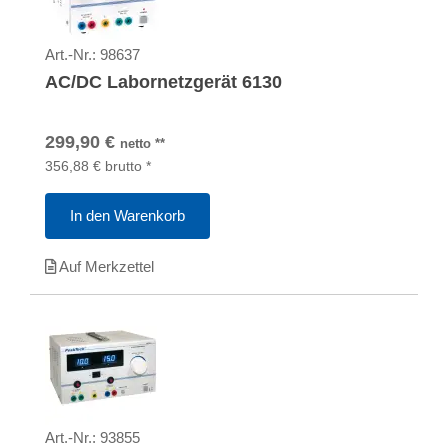
Art.-Nr.:
98637
AC/DC Labornetzgerät 6130
299,90
€
netto
**
356,88
€
brutto
*
In den Warenkorb
Auf Merkzettel
Art.-Nr.:
93855