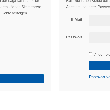
 der Lage sein schneller
Falls Sie schon Kunde bei un
iteren können Sie mehrere
Adresse und Ihrem Passwo
 Konto verfolgen.
E-Mail
Passwort
Bleibe
Angemelde
angemeld
Passwort v