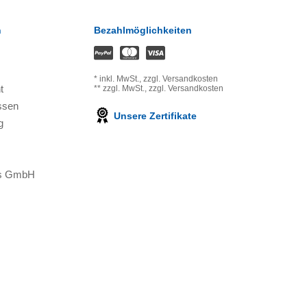
n
Bezahlmöglichkeiten
*
inkl. MwSt.,
zzgl. Versandkosten
t
**
zzgl. MwSt.,
zzgl. Versandkosten
ssen
Unsere Zertifikate
g
ons GmbH