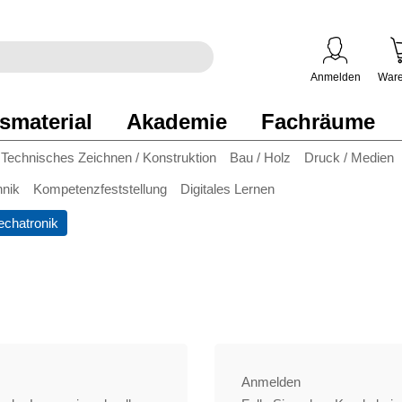
egriff
en
ben
Anmelden
Ware
smaterial
Akademie
Fachräume
Technisches Zeichnen / Konstruktion
Bau / Holz
Druck / Medien
hnik
Kompetenzfeststellung
Digitales Lernen
chatronik
Anmelden