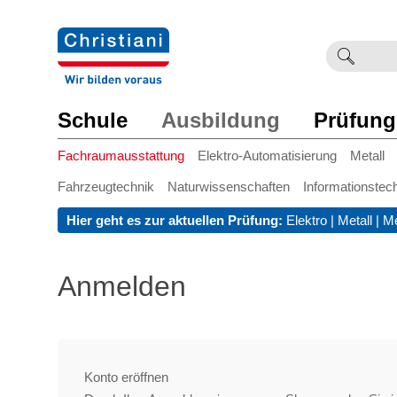
Suchb
Such
einge
Schule
Ausbildung
Prüfung
Fachraumausstattung
Elektro-Automatisierung
Metall
Fahrzeugtechnik
Naturwissenschaften
Informationstec
Hier geht es zur aktuellen Prüfung:
Elektro
|
Metall
|
Me
Anmelden
Konto eröffnen