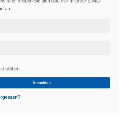
s sind, melden Sie sich bitte hier mit Ihrer E-Mail-
rt an.
t bleiben
et
Anmelden
ergessen?