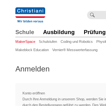
Suchb
Such
einge
Schule
Ausbildung
Prüfung
MakerSpace
Schulstufen
Coding und Robotics
Physi
Makeblock Education
Vernier® Messwerterfassung
Anmelden
Konto eröffnen
Durch Ihre Anmeldung in unserem Shop, werden Sie in
durch den Bestellvorgang geführt zu werden. Des We