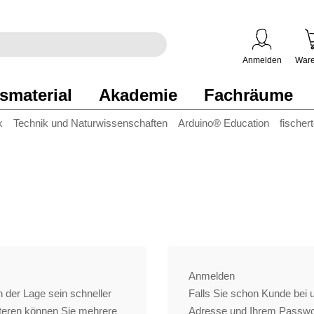
egriff
en
ben
Anmelden
Ware
smaterial
Akademie
Fachräume
k
Technik und Naturwissenschaften
Arduino® Education
fischer
Anmelden
 der Lage sein schneller
Falls Sie schon Kunde bei un
iteren können Sie mehrere
Adresse und Ihrem Passwo