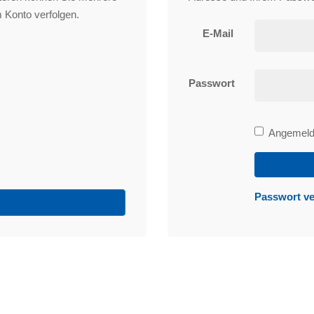
 Konto verfolgen.
E-Mail
Passwort
Bleibe
Angemelde
angemeld
Passwort v