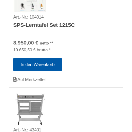
Art.-Nr.:
104014
SPS-Lerntafel Set 1215C
8.950,00
€
netto
**
10.650,50
€
brutto
*
In den Warenkorb
Auf Merkzettel
Art.-Nr.:
43401