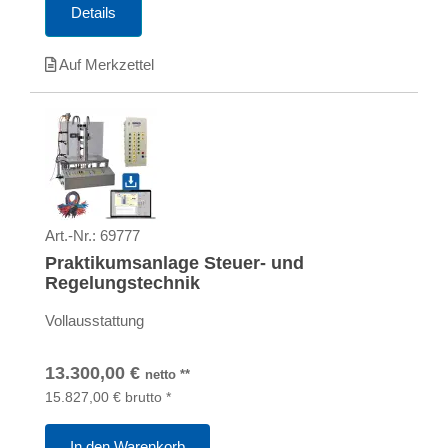
Details
Auf Merkzettel
Art.-Nr.:
69777
Praktikumsanlage Steuer- und
Regelungstechnik
Vollausstattung
13.300,00
€
netto
**
15.827,00
€
brutto
*
In den Warenkorb