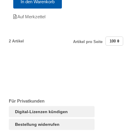
In den Warenkorb
Auf Merkzettel
2 Artikel
100
Artikel pro Seite
T
Ar
R
S
B
Für Privatkunden
Digital-Lizenzen kündigen
Bestellung widerrufen