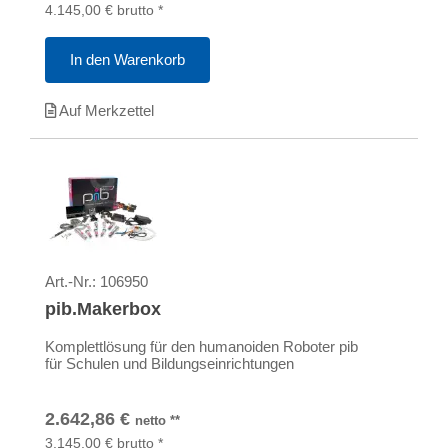
4.145,00
€
brutto
*
In den Warenkorb
Auf Merkzettel
Art.-Nr.:
106950
pib.Makerbox
Komplettlösung für den humanoiden Roboter pib
für Schulen und Bildungseinrichtungen
2.642,86
€
netto
**
3.145,00
€
brutto
*