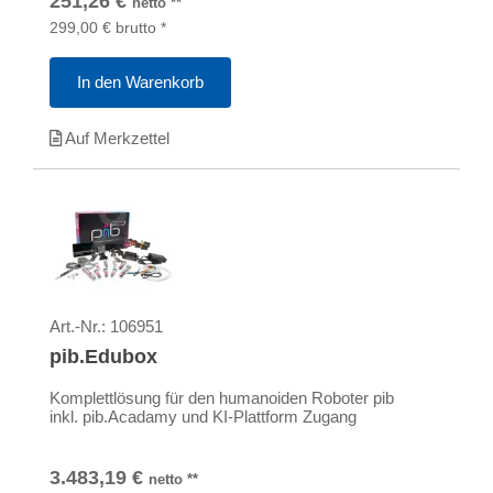
251,26
€
netto
**
299,00
€
brutto
*
In den Warenkorb
Auf Merkzettel
Art.-Nr.:
106951
pib.Edubox
Komplettlösung für den humanoiden Roboter pib
inkl. pib.Acadamy und KI-Plattform Zugang
3.483,19
€
netto
**