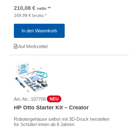
210,08
€
netto
**
249,99
€
brutto
*
In den Warenkorb
Auf Merkzettel
Art.-Nr.:
107708
NEU
HP Otto Starter Kit – Creator
Robotergehäuse selbst mit 3D-Druck herstellen
für Schüler/-innen ab 8 Jahren