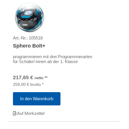
Art.-Nr.:
105518
Sphero Bolt+
programmieren mit drei Programmierarten
für Schüler/-innen ab der 1. Klasse
217,65
€
netto
**
259,00
€
brutto
*
In den Warenkorb
Auf Merkzettel