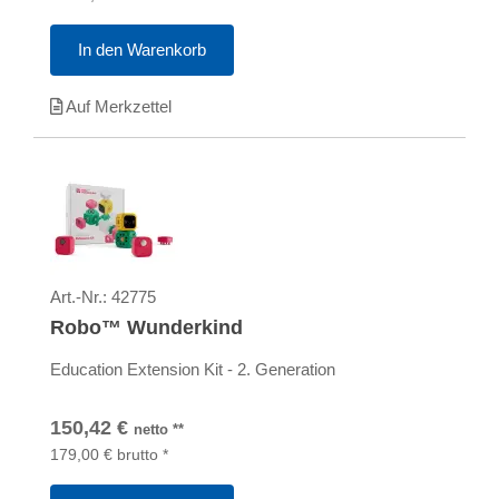
In den Warenkorb
Auf Merkzettel
Art.-Nr.:
42775
Robo™ Wunderkind
Education Extension Kit - 2. Generation
150,42
€
netto
**
179,00
€
brutto
*