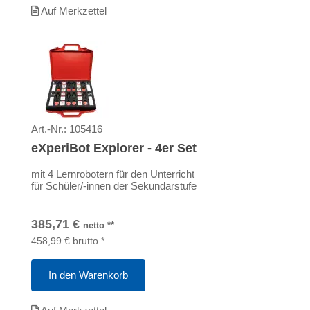
Auf Merkzettel
Art.-Nr.:
105416
eXperiBot Explorer - 4er Set
mit 4 Lernrobotern für den Unterricht
für Schüler/-innen der Sekundarstufe
385,71
€
netto
**
458,99
€
brutto
*
In den Warenkorb