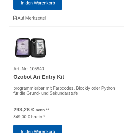
In den Warenkorb
Auf Merkzettel
Art.-Nr.:
105940
Ozobot Ari Entry Kit
programmierbar mit Farbcodes, Blockly oder Python
für die Grund- und Sekundarstufe
293,28
€
netto
**
349,00
€
brutto
*
In den Warenkorb