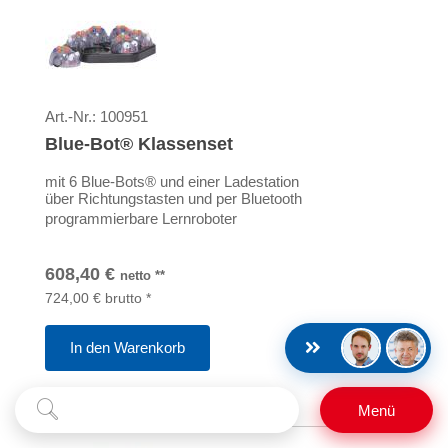
Art.-Nr.:
100951
Blue-Bot® Klassenset
mit 6 Blue-Bots® und einer Ladestation
über Richtungstasten und per Bluetooth
programmierbare Lernroboter
608,40
€
netto
**
724,00
€
brutto
*
In den Warenkorb
Suchbegriff
Auf Merkzettel
Suchen
Menü
eingeben