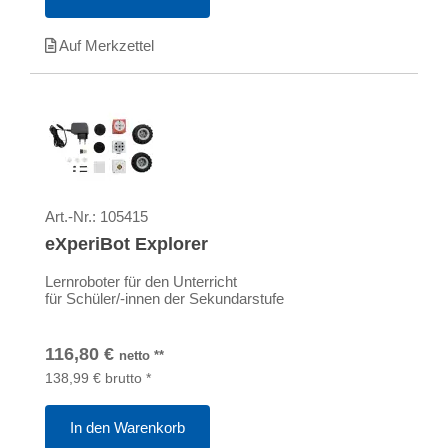
Auf Merkzettel
Art.-Nr.:
105415
eXperiBot Explorer
Lernroboter für den Unterricht
für Schüler/-innen der Sekundarstufe
116,80
€
netto
**
138,99
€
brutto
*
In den Warenkorb