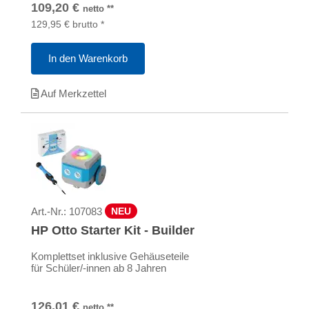
109,20
€
netto
**
129,95
€
brutto
*
In den Warenkorb
Auf Merkzettel
Art.-Nr.:
107083
NEU
HP Otto Starter Kit - Builder
Komplettset inklusive Gehäuseteile
für Schüler/-innen ab 8 Jahren
126,01
€
netto
**