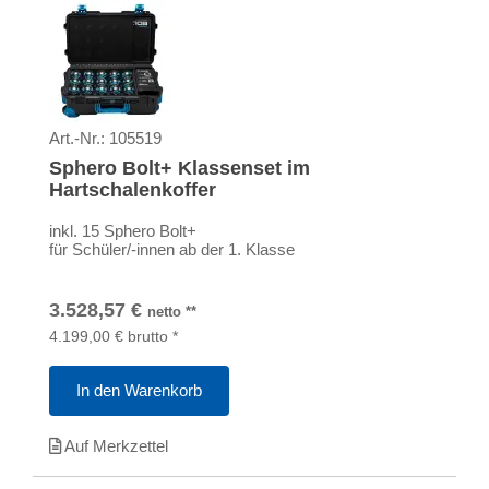
Art.-Nr.:
105519
Sphero Bolt+ Klassenset im
Hartschalenkoffer
inkl. 15 Sphero Bolt+
für Schüler/-innen ab der 1. Klasse
3.528,57
€
netto
**
4.199,00
€
brutto
*
In den Warenkorb
Auf Merkzettel