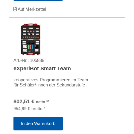
Auf Merkzettel
Art.-Nr.:
105888
eXperiBot Smart Team
kooperatives Programmieren im Team
für Schüler/-innen der Sekundarstufe
802,51
€
netto
**
954,99
€
brutto
*
In den Warenkorb