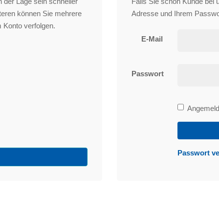
 der Lage sein schneller
Falls Sie schon Kunde bei un
iteren können Sie mehrere
Adresse und Ihrem Passwo
 Konto verfolgen.
E-Mail
Passwort
Bleibe
Angemelde
angemeld
Passwort v