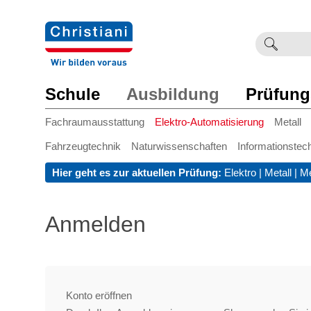
Suchb
Such
einge
Schule
Ausbildung
Prüfung
Fachraumausstattung
Elektro-Automatisierung
Metall
Fahrzeugtechnik
Naturwissenschaften
Informationstec
Hier geht es zur aktuellen Prüfung:
Elektro
|
Metall
|
Me
Anmelden
Konto eröffnen