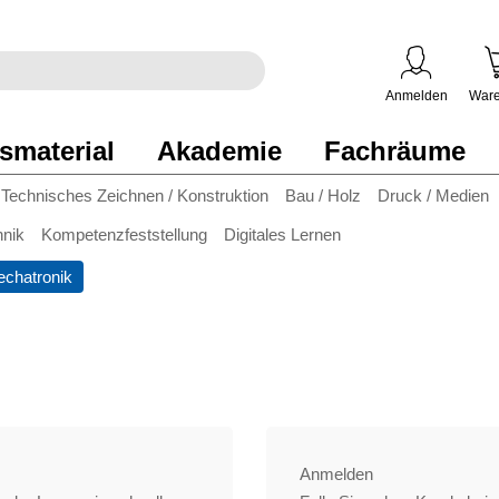
egriff
en
ben
Anmelden
Ware
smaterial
Akademie
Fachräume
Technisches Zeichnen / Konstruktion
Bau / Holz
Druck / Medien
hnik
Kompetenzfeststellung
Digitales Lernen
chatronik
Anmelden