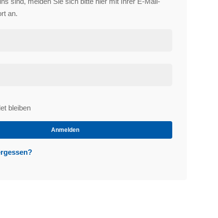
s sind, melden Sie sich bitte hier mit Ihrer E-Mail-
rt an.
t bleiben
et
Anmelden
ergessen?