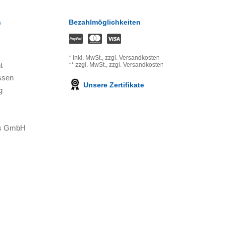
n
Bezahlmöglichkeiten
*
inkl. MwSt.,
zzgl. Versandkosten
t
**
zzgl. MwSt.,
zzgl. Versandkosten
ssen
Unsere Zertifikate
g
ons GmbH