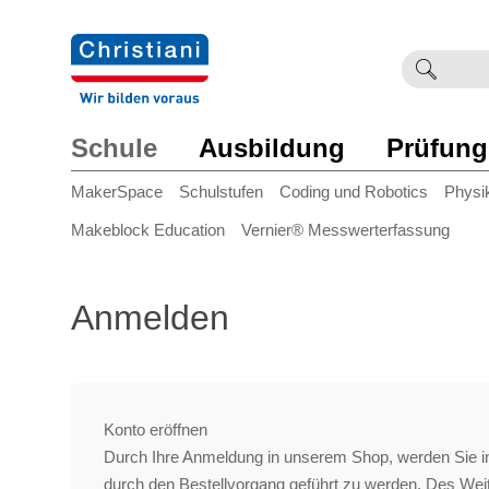
Suchb
Such
einge
Schule
Ausbildung
Prüfung
MakerSpace
Schulstufen
Coding und Robotics
Physi
Makeblock Education
Vernier® Messwerterfassung
Anmelden
Konto eröffnen
Durch Ihre Anmeldung in unserem Shop, werden Sie in
durch den Bestellvorgang geführt zu werden. Des We