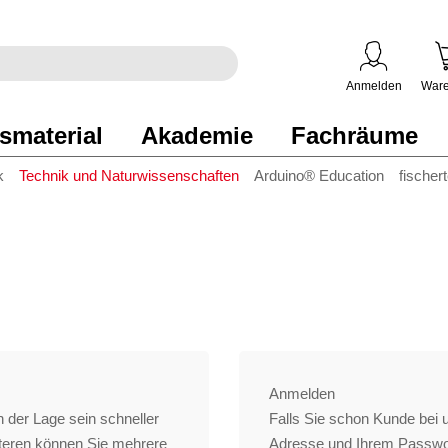
egriff
en
ben
Anmelden
Ware
smaterial
Akademie
Fachräume
k
Technik und Naturwissenschaften
Arduino® Education
fischer
Anmelden
 der Lage sein schneller
Falls Sie schon Kunde bei un
iteren können Sie mehrere
Adresse und Ihrem Passwo