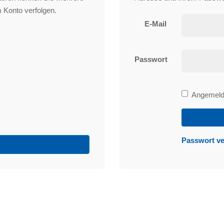
 Konto verfolgen.
E-Mail
Passwort
Bleibe
Angemelde
angemeld
Passwort v