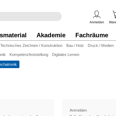
egriff
en
ben
Anmelden
Ware
smaterial
Akademie
Fachräume
Technisches Zeichnen / Konstruktion
Bau / Holz
Druck / Medien
hnik
Kompetenzfeststellung
Digitales Lernen
chatronik
Anmelden