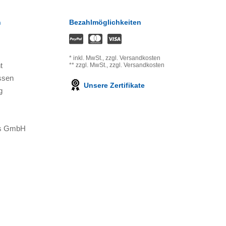
n
Bezahlmöglichkeiten
*
inkl. MwSt.,
zzgl. Versandkosten
t
**
zzgl. MwSt.,
zzgl. Versandkosten
ssen
Unsere Zertifikate
g
ons GmbH