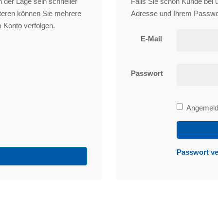
 der Lage sein schneller
Falls Sie schon Kunde bei un
iteren können Sie mehrere
Adresse und Ihrem Passwo
 Konto verfolgen.
E-Mail
Passwort
Bleibe
Angemelde
angemeld
Passwort v