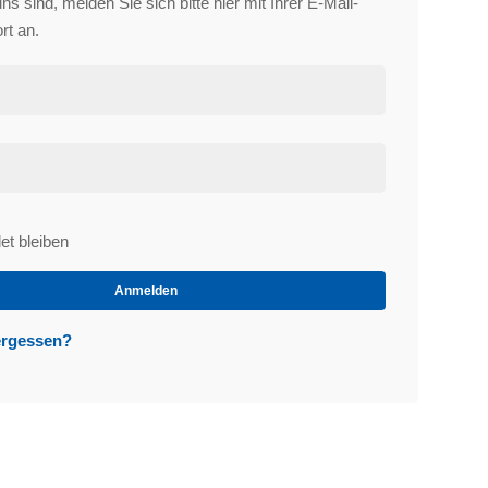
s sind, melden Sie sich bitte hier mit Ihrer E-Mail-
rt an.
t bleiben
et
Anmelden
ergessen?