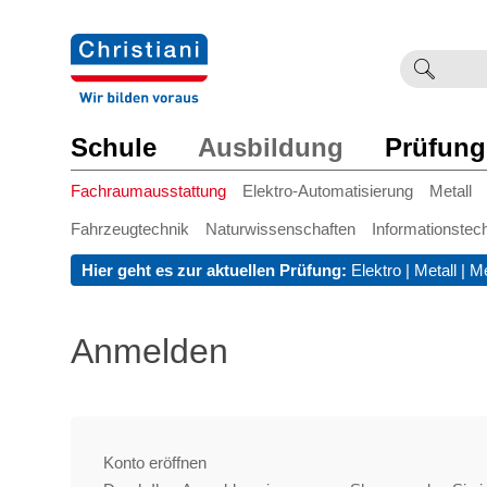
Suchb
Such
einge
Schule
Ausbildung
Prüfung
Fachraumausstattung
Elektro-Automatisierung
Metall
Fahrzeugtechnik
Naturwissenschaften
Informationstec
Hier geht es zur aktuellen Prüfung:
Elektro
|
Metall
|
Me
Anmelden
Konto eröffnen