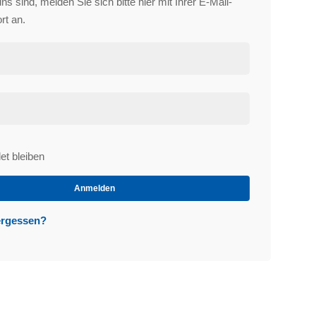
s sind, melden Sie sich bitte hier mit Ihrer E-Mail-
rt an.
t bleiben
et
Anmelden
ergessen?