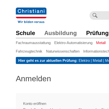
Suchb
Such
einge
Schule
Ausbildung
Prüfung
Fachraumausstattung
Elektro-Automatisierung
Metall
Fahrzeugtechnik
Naturwissenschaften
Informationstec
Hier geht es zur aktuellen Prüfung:
Elektro
|
Metall
|
Me
Anmelden
Konto eröffnen