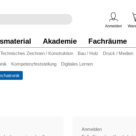
egriff
en
ben
Anmelden
Ware
smaterial
Akademie
Fachräume
Technisches Zeichnen / Konstruktion
Bau / Holz
Druck / Medien
hnik
Kompetenzfeststellung
Digitales Lernen
chatronik
Anmelden