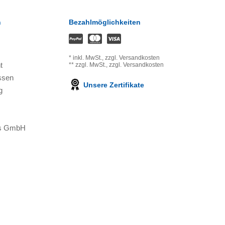
n
Bezahlmöglichkeiten
*
inkl. MwSt.,
zzgl. Versandkosten
t
**
zzgl. MwSt.,
zzgl. Versandkosten
ssen
Unsere Zertifikate
g
ons GmbH