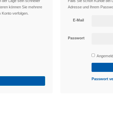
 der Lage sein schneller
Falls Sie schon Kunde bei un
iteren können Sie mehrere
Adresse und Ihrem Passwo
 Konto verfolgen.
E-Mail
Passwort
Bleibe
Angemelde
angemeld
Passwort v