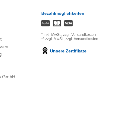
n
Bezahlmöglichkeiten
*
inkl. MwSt.,
zzgl. Versandkosten
t
**
zzgl. MwSt.,
zzgl. Versandkosten
ssen
Unsere Zertifikate
g
ons GmbH