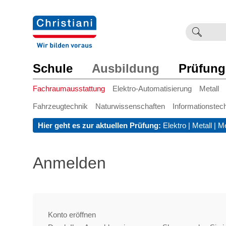
Suchb
Such
einge
Schule
Ausbildung
Prüfung
Fachraumausstattung
Elektro-Automatisierung
Metall
Fahrzeugtechnik
Naturwissenschaften
Informationstec
Hier geht es zur aktuellen Prüfung:
Elektro
|
Metall
|
Me
Anmelden
Konto eröffnen