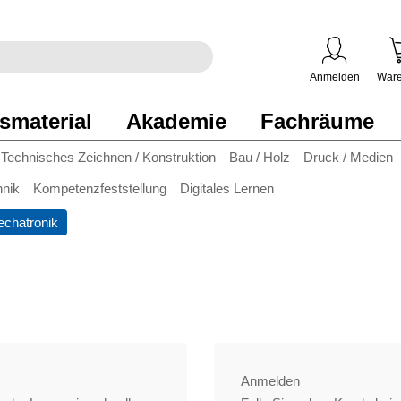
egriff
en
ben
Anmelden
Ware
smaterial
Akademie
Fachräume
Technisches Zeichnen / Konstruktion
Bau / Holz
Druck / Medien
hnik
Kompetenzfeststellung
Digitales Lernen
chatronik
Anmelden