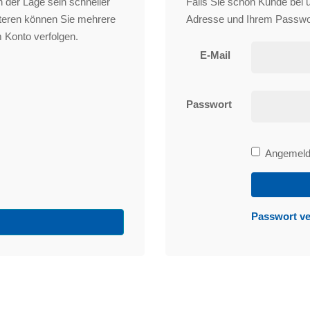
 der Lage sein schneller
Falls Sie schon Kunde bei un
iteren können Sie mehrere
Adresse und Ihrem Passwo
 Konto verfolgen.
E-Mail
Passwort
Bleibe
Angemelde
angemeld
Passwort v