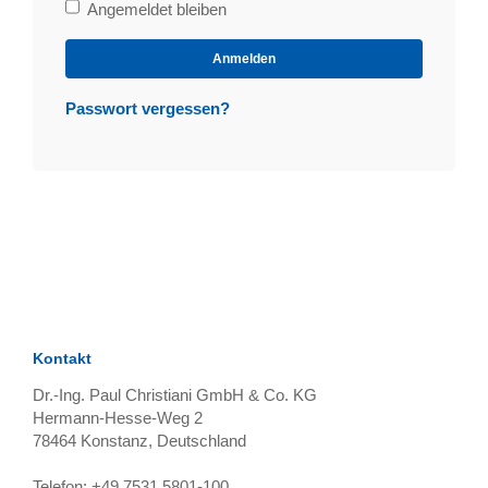
Bleibe
Angemeldet bleiben
angemeldet
Anmelden
Passwort vergessen?
Kontakt
Dr.-Ing. Paul Christiani GmbH & Co. KG
Hermann-Hesse-Weg 2
78464
Konstanz, Deutschland
Telefon:
+49 7531 5801-100