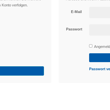
 Konto verfolgen.
E-Mail
Passwort
Bleibe
Angemelde
angemeld
Passwort v