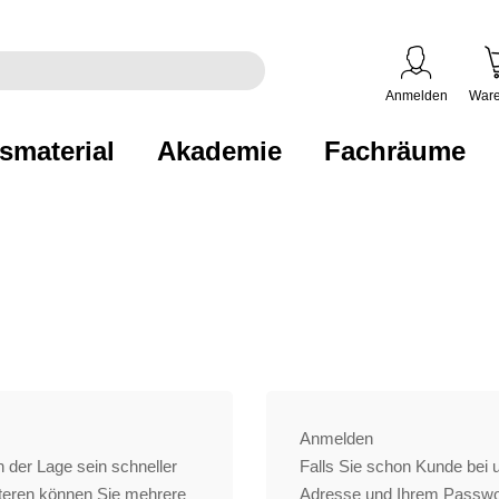
egriff
en
ben
Anmelden
Ware
smaterial
Akademie
Fachräume
Anmelden
 der Lage sein schneller
Falls Sie schon Kunde bei un
iteren können Sie mehrere
Adresse und Ihrem Passwo