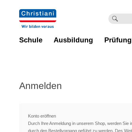
Suchb
Such
einge
Schule
Ausbildung
Prüfung
Anmelden
Konto eröffnen
Durch Ihre Anmeldung in unserem Shop, werden Sie in
durch den Bestellvorgang geführt zu werden. Des We