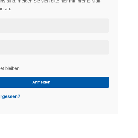
s sind, melden Sie sich bitte hier mit Ihrer E-Mail-
rt an.
t bleiben
et
Anmelden
ergessen?