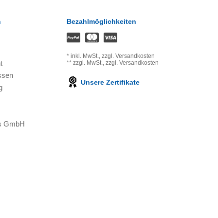
n
Bezahlmöglichkeiten
*
inkl. MwSt.,
zzgl. Versandkosten
t
**
zzgl. MwSt.,
zzgl. Versandkosten
ssen
Unsere Zertifikate
g
ons GmbH