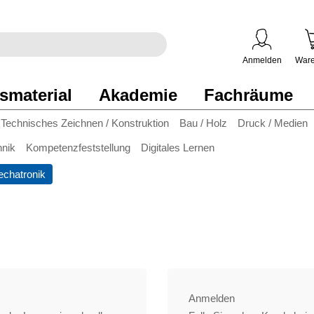
egriff
en
ben
Anmelden
Ware
smaterial
Akademie
Fachräume
Technisches Zeichnen / Konstruktion
Bau / Holz
Druck / Medien
hnik
Kompetenzfeststellung
Digitales Lernen
chatronik
Anmelden