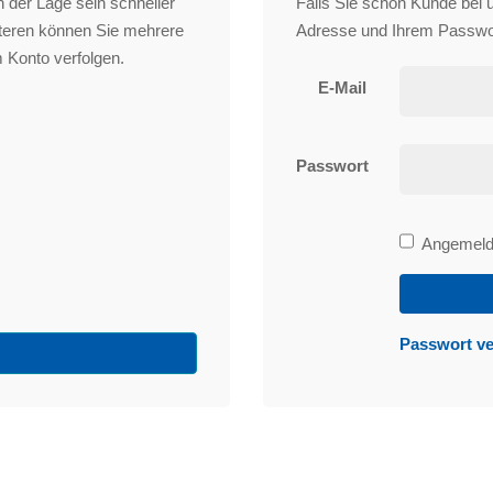
 der Lage sein schneller
Falls Sie schon Kunde bei un
iteren können Sie mehrere
Adresse und Ihrem Passwo
 Konto verfolgen.
E-Mail
Passwort
Bleibe
Angemelde
angemeld
Passwort v