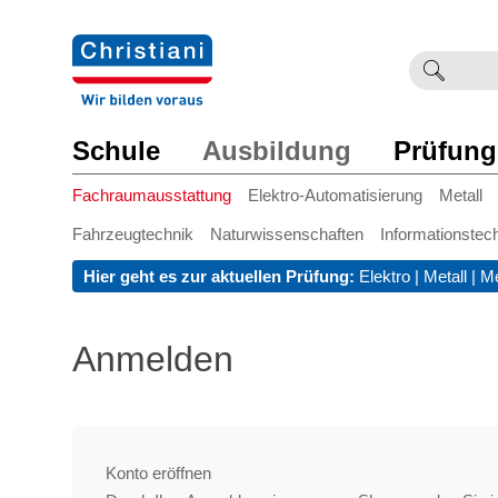
Suchb
Such
einge
Schule
Ausbildung
Prüfung
Fachraumausstattung
Elektro-Automatisierung
Metall
Fahrzeugtechnik
Naturwissenschaften
Informationstec
Hier geht es zur aktuellen Prüfung:
Elektro
|
Metall
|
Me
Anmelden
Konto eröffnen