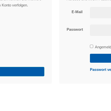
 Konto verfolgen.
E-Mail
Passwort
Bleibe
Angemelde
angemeld
Passwort v