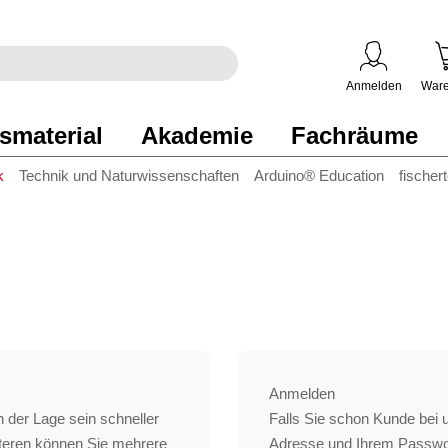
egriff
en
ben
Anmelden
Ware
smaterial
Akademie
Fachräume
k
Technik und Naturwissenschaften
Arduino® Education
fischer
Anmelden
 der Lage sein schneller
Falls Sie schon Kunde bei un
iteren können Sie mehrere
Adresse und Ihrem Passwo