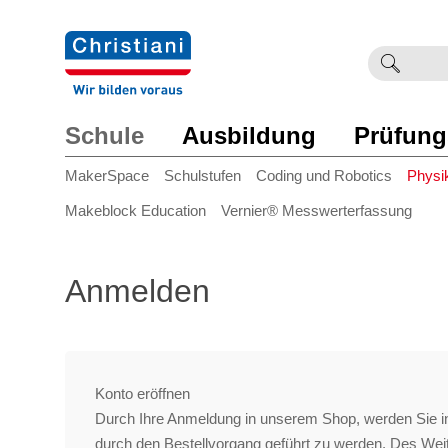
Suchb
Such
einge
Schule
Ausbildung
Prüfung
MakerSpace
Schulstufen
Coding und Robotics
Physi
Makeblock Education
Vernier® Messwerterfassung
Anmelden
Konto eröffnen
Durch Ihre Anmeldung in unserem Shop, werden Sie in
durch den Bestellvorgang geführt zu werden. Des We