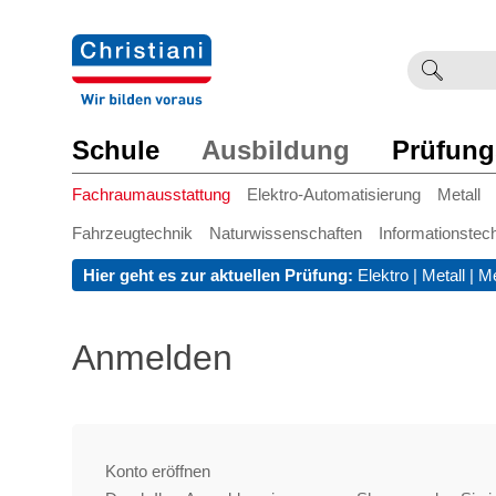
Suchb
Such
einge
Schule
Ausbildung
Prüfung
Fachraumausstattung
Elektro-Automatisierung
Metall
Fahrzeugtechnik
Naturwissenschaften
Informationstec
Hier geht es zur aktuellen Prüfung:
Elektro
|
Metall
|
Me
Anmelden
Konto eröffnen