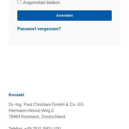
Bleibe
Angemeldet bleiben
angemeldet
Anmelden
Passwort vergessen?
Kontakt
Dr.-Ing. Paul Christiani GmbH & Co. KG
Hermann-Hesse-Weg 2
78464
Konstanz, Deutschland
Telefon:
+49 7531 5801-100