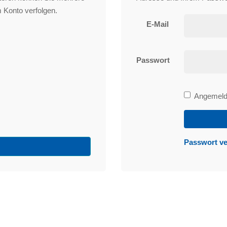
 Konto verfolgen.
E-Mail
Passwort
Bleibe
Angemelde
angemeld
Passwort v