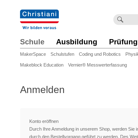
Suchb
Such
einge
Schule
Ausbildung
Prüfung
MakerSpace
Schulstufen
Coding und Robotics
Physi
Makeblock Education
Vernier® Messwerterfassung
Anmelden
Konto eröffnen
Durch Ihre Anmeldung in unserem Shop, werden Sie in
durch den Bestellvorgang geführt zu werden. Des We