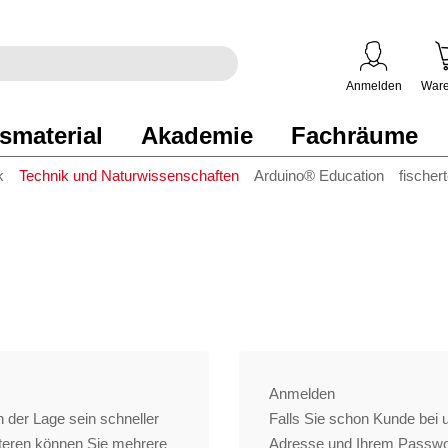
egriff
en
ben
Anmelden
Ware
smaterial
Akademie
Fachräume
k
Technik und Naturwissenschaften
Arduino® Education
fischer
Anmelden
 der Lage sein schneller
Falls Sie schon Kunde bei un
iteren können Sie mehrere
Adresse und Ihrem Passwo