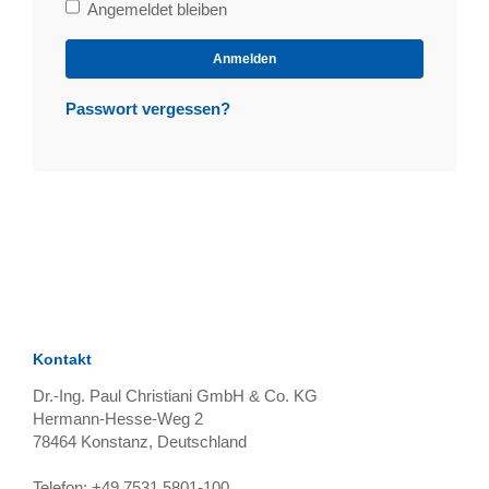
Bleibe
Angemeldet bleiben
angemeldet
Anmelden
Passwort vergessen?
Kontakt
Dr.-Ing. Paul Christiani GmbH & Co. KG
Hermann-Hesse-Weg 2
78464
Konstanz, Deutschland
Telefon:
+49 7531 5801-100