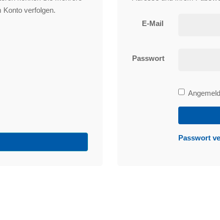
 Konto verfolgen.
E-Mail
Passwort
Bleibe
Angemelde
angemeld
Passwort v