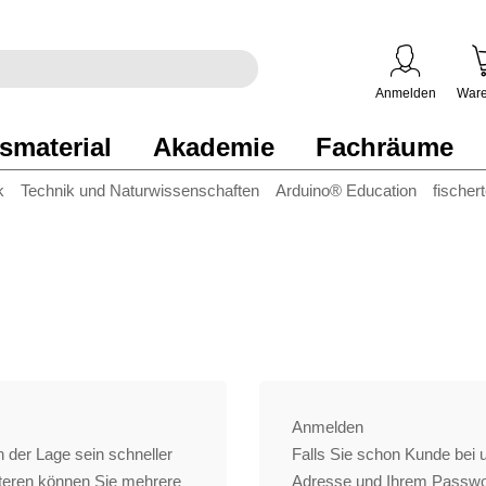
egriff
en
ben
Anmelden
Ware
smaterial
Akademie
Fachräume
k
Technik und Naturwissenschaften
Arduino® Education
fischer
Anmelden
 der Lage sein schneller
Falls Sie schon Kunde bei un
iteren können Sie mehrere
Adresse und Ihrem Passwo