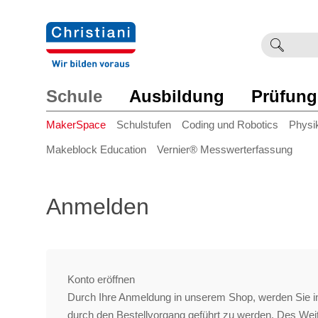
Suchb
Such
einge
Schule
Ausbildung
Prüfung
MakerSpace
Schulstufen
Coding und Robotics
Physi
Makeblock Education
Vernier® Messwerterfassung
Anmelden
Konto eröffnen
Durch Ihre Anmeldung in unserem Shop, werden Sie in
durch den Bestellvorgang geführt zu werden. Des We