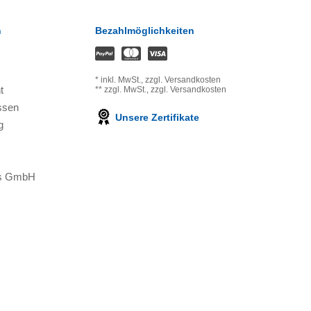
n
Bezahlmöglichkeiten
*
inkl. MwSt.,
zzgl. Versandkosten
t
**
zzgl. MwSt.,
zzgl. Versandkosten
ssen
Unsere Zertifikate
g
ons GmbH