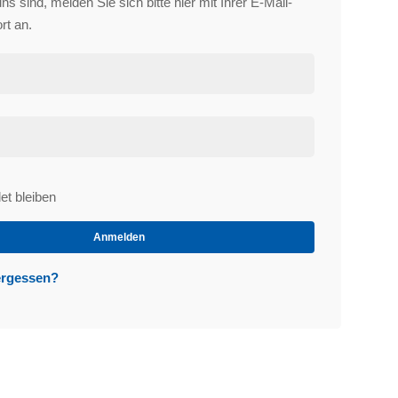
s sind, melden Sie sich bitte hier mit Ihrer E-Mail-
rt an.
t bleiben
et
Anmelden
ergessen?