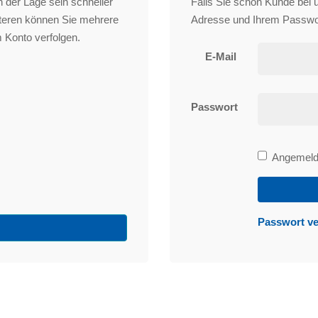
 der Lage sein schneller
Falls Sie schon Kunde bei un
iteren können Sie mehrere
Adresse und Ihrem Passwo
 Konto verfolgen.
E-Mail
Passwort
Bleibe
Angemelde
angemeld
Passwort v