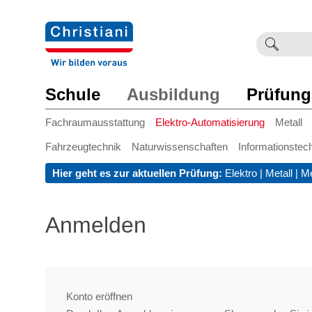
Suchb
Such
einge
Schule
Ausbildung
Prüfung
Fachraumausstattung
Elektro-Automatisierung
Metall
Fahrzeugtechnik
Naturwissenschaften
Informationstec
Hier geht es zur aktuellen Prüfung:
Elektro
|
Metall
|
Me
Anmelden
Konto eröffnen