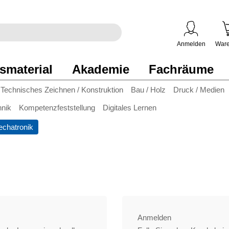
egriff
en
ben
Anmelden
Ware
smaterial
Akademie
Fachräume
Technisches Zeichnen / Konstruktion
Bau / Holz
Druck / Medien
hnik
Kompetenzfeststellung
Digitales Lernen
chatronik
Anmelden