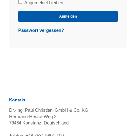
Bleibe
Angemeldet bleiben
angemeldet
Anmelden
Passwort vergessen?
Kontakt
Dr.-Ing. Paul Christiani GmbH & Co. KG
Hermann-Hesse-Weg 2
78464
Konstanz, Deutschland
Telefon:
+49 7531 5801-100