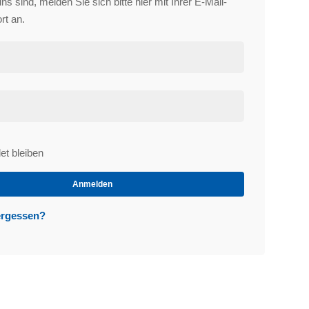
s sind, melden Sie sich bitte hier mit Ihrer E-Mail-
rt an.
t bleiben
et
Anmelden
ergessen?