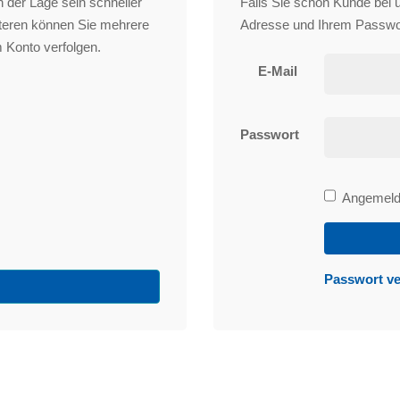
 der Lage sein schneller
Falls Sie schon Kunde bei un
iteren können Sie mehrere
Adresse und Ihrem Passwo
 Konto verfolgen.
E-Mail
Passwort
Bleibe
Angemelde
angemeld
Passwort v