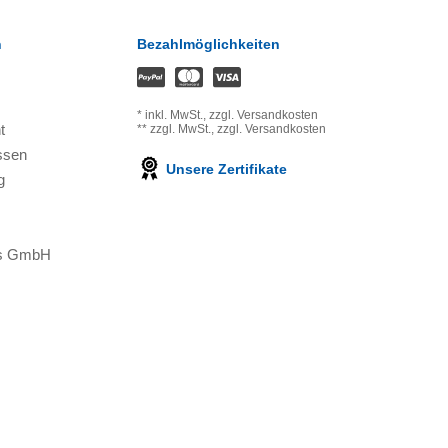
n
Bezahlmöglichkeiten
*
inkl. MwSt.,
zzgl. Versandkosten
t
**
zzgl. MwSt.,
zzgl. Versandkosten
ssen
Unsere Zertifikate
g
ons GmbH