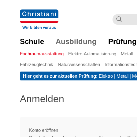
Suchb
Such
einge
Schule
Ausbildung
Prüfung
Fachraumausstattung
Elektro-Automatisierung
Metall
Fahrzeugtechnik
Naturwissenschaften
Informationstec
Hier geht es zur aktuellen Prüfung:
Elektro
|
Metall
|
Me
Anmelden
Konto eröffnen