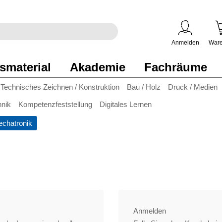
egriff
en
ben
Anmelden
Ware
smaterial
Akademie
Fachräume
Technisches Zeichnen / Konstruktion
Bau / Holz
Druck / Medien
hnik
Kompetenzfeststellung
Digitales Lernen
chatronik
Anmelden