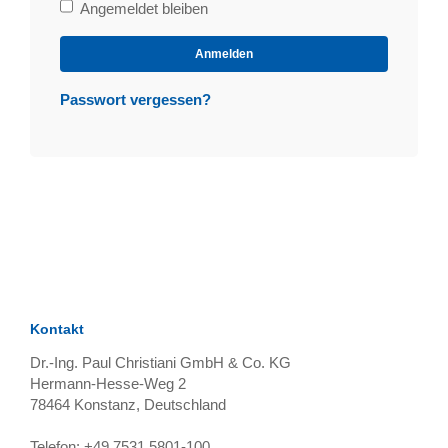
Bleibe
Angemeldet bleiben
angemeldet
Anmelden
Passwort vergessen?
Kontakt
Dr.-Ing. Paul Christiani GmbH & Co. KG
Hermann-Hesse-Weg 2
78464
Konstanz, Deutschland
Telefon:
+49 7531 5801-100