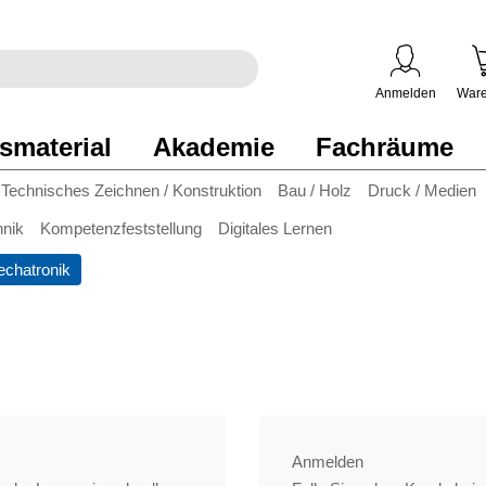
egriff
en
ben
Anmelden
Ware
smaterial
Akademie
Fachräume
Technisches Zeichnen / Konstruktion
Bau / Holz
Druck / Medien
hnik
Kompetenzfeststellung
Digitales Lernen
chatronik
Anmelden