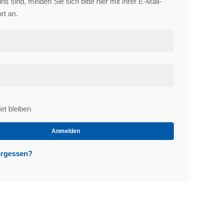
s sind, melden Sie sich bitte hier mit Ihrer E-Mail-
rt an.
t bleiben
et
Anmelden
ergessen?