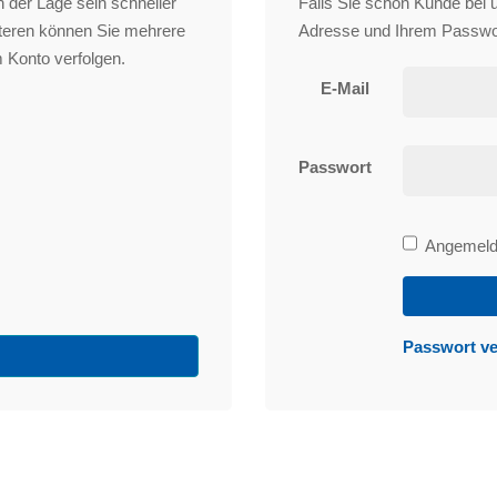
 der Lage sein schneller
Falls Sie schon Kunde bei un
iteren können Sie mehrere
Adresse und Ihrem Passwo
 Konto verfolgen.
E-Mail
Passwort
Bleibe
Angemelde
angemeld
Passwort v