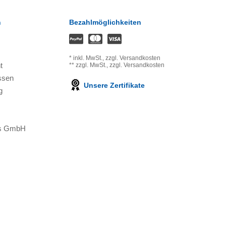
n
Bezahlmöglichkeiten
*
inkl. MwSt.,
zzgl. Versandkosten
t
**
zzgl. MwSt.,
zzgl. Versandkosten
ssen
Unsere Zertifikate
g
ons GmbH