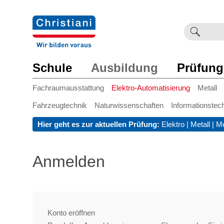
Suchb
Such
einge
Schule
Ausbildung
Prüfung
Fachraumausstattung
Elektro-Automatisierung
Metall
Fahrzeugtechnik
Naturwissenschaften
Informationstec
Hier geht es zur aktuellen Prüfung:
Elektro
|
Metall
|
Me
Anmelden
Konto eröffnen