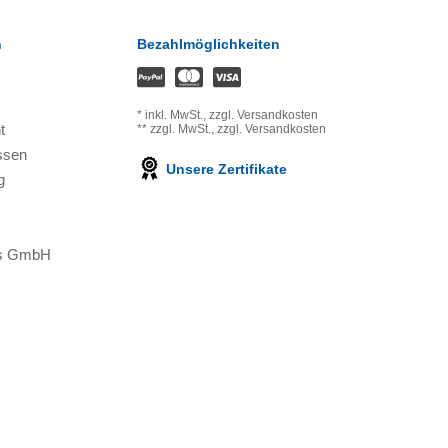
n
Bezahlmöglichkeiten
*
inkl. MwSt.,
zzgl. Versandkosten
t
**
zzgl. MwSt.,
zzgl. Versandkosten
ssen
Unsere Zertifikate
g
ons GmbH