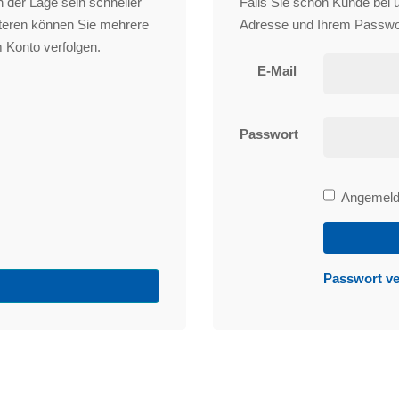
 der Lage sein schneller
Falls Sie schon Kunde bei un
iteren können Sie mehrere
Adresse und Ihrem Passwo
 Konto verfolgen.
E-Mail
Passwort
Bleibe
Angemelde
angemeld
Passwort v