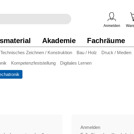
egriff
en
ben
Anmelden
Ware
smaterial
Akademie
Fachräume
Technisches Zeichnen / Konstruktion
Bau / Holz
Druck / Medien
hnik
Kompetenzfeststellung
Digitales Lernen
chatronik
Anmelden