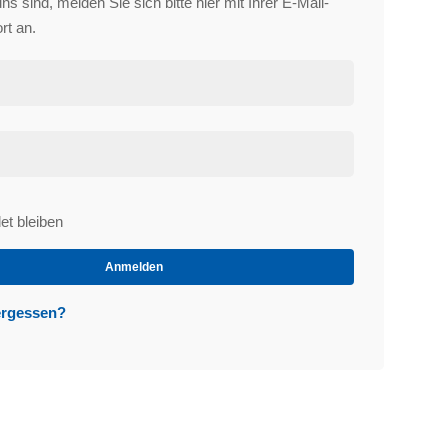
s sind, melden Sie sich bitte hier mit Ihrer E-Mail-
rt an.
t bleiben
et
Anmelden
ergessen?