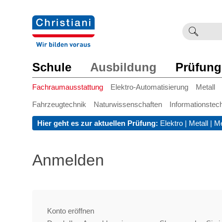
Suchb
Such
einge
Schule
Ausbildung
Prüfung
Fachraumausstattung
Elektro-Automatisierung
Metall
Fahrzeugtechnik
Naturwissenschaften
Informationstec
Hier geht es zur aktuellen Prüfung:
Elektro
|
Metall
|
Me
Anmelden
Konto eröffnen