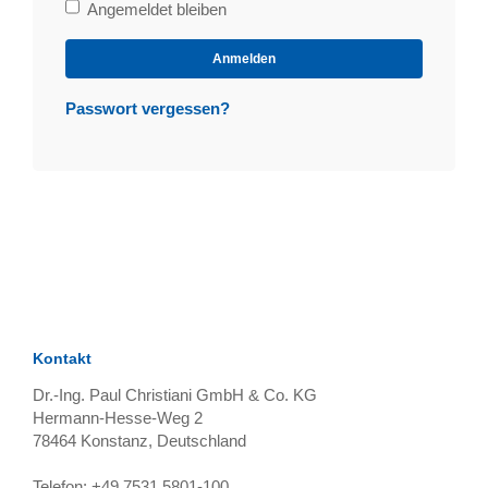
Bleibe
Angemeldet bleiben
angemeldet
Anmelden
Passwort vergessen?
Kontakt
Dr.-Ing. Paul Christiani GmbH & Co. KG
Hermann-Hesse-Weg 2
78464
Konstanz, Deutschland
Telefon:
+49 7531 5801-100