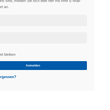
s sind, melden Sie sich bitte hier mit Ihrer E-Mail-
rt an.
t bleiben
et
Anmelden
ergessen?