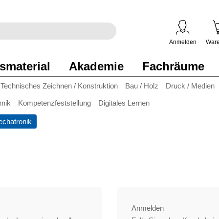
egriff
en
ben
Anmelden
Ware
smaterial
Akademie
Fachräume
Technisches Zeichnen / Konstruktion
Bau / Holz
Druck / Medien
hnik
Kompetenzfeststellung
Digitales Lernen
chatronik
Anmelden