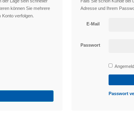
 der Lage sein schneller
Falls Sie schon Kunde bei un
iteren können Sie mehrere
Adresse und Ihrem Passwo
 Konto verfolgen.
E-Mail
Passwort
Bleibe
Angemelde
angemeld
Passwort v