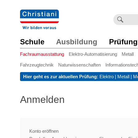
Suchb
Such
einge
Schule
Ausbildung
Prüfung
Fachraumausstattung
Elektro-Automatisierung
Metall
Fahrzeugtechnik
Naturwissenschaften
Informationstec
Hier geht es zur aktuellen Prüfung:
Elektro
|
Metall
|
Me
Anmelden
Konto eröffnen