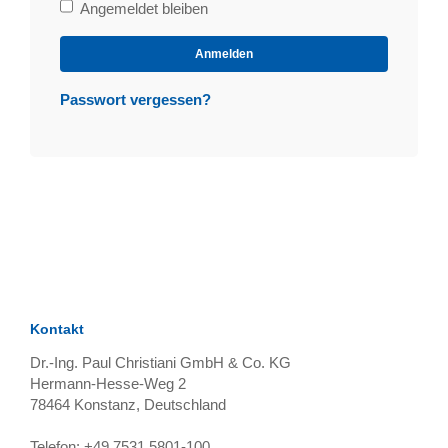
Bleibe
Angemeldet bleiben
angemeldet
Anmelden
Passwort vergessen?
Kontakt
Dr.-Ing. Paul Christiani GmbH & Co. KG
Hermann-Hesse-Weg 2
78464
Konstanz, Deutschland
Telefon:
+49 7531 5801-100