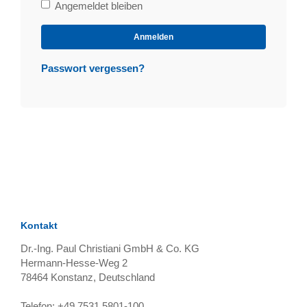
Bleibe
Angemeldet bleiben
angemeldet
Anmelden
Passwort vergessen?
Kontakt
Dr.-Ing. Paul Christiani GmbH & Co. KG
Hermann-Hesse-Weg 2
78464
Konstanz, Deutschland
Telefon:
+49 7531 5801-100