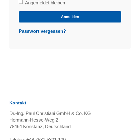
Bleibe
Angemeldet bleiben
angemeldet
Anmelden
Passwort vergessen?
Kontakt
Dr.-Ing. Paul Christiani GmbH & Co. KG
Hermann-Hesse-Weg 2
78464
Konstanz, Deutschland
Telefon:
+49 7531 5801-100