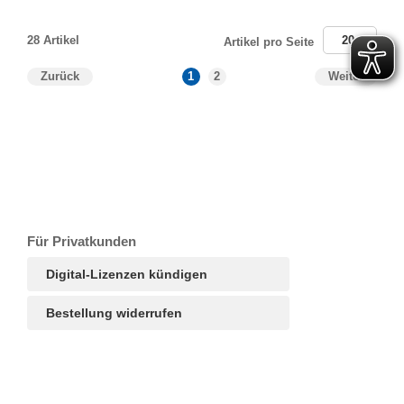
28 Artikel
20
Artikel pro Seite
Zurück
1
2
Weiter
T
Ar
R
S
B
Für Privatkunden
Digital-Lizenzen kündigen
Bestellung widerrufen