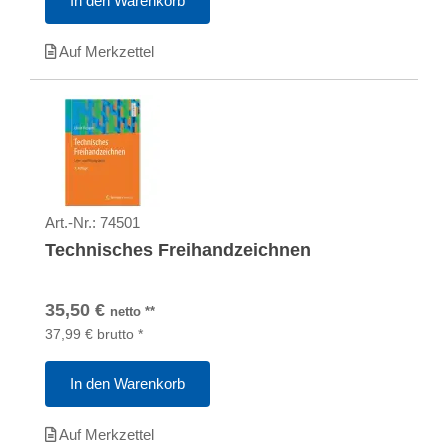
In den Warenkorb
Auf Merkzettel
Art.-Nr.:
74501
Technisches Freihandzeichnen
35,50
€
netto
**
37,99
€
brutto
*
In den Warenkorb
Auf Merkzettel