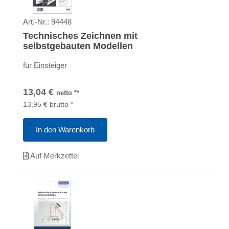
Art.-Nr.:
94448
Technisches Zeichnen mit
selbstgebauten Modellen
für Einsteiger
13,04
€
netto
**
13,95
€
brutto
*
In den Warenkorb
Auf Merkzettel