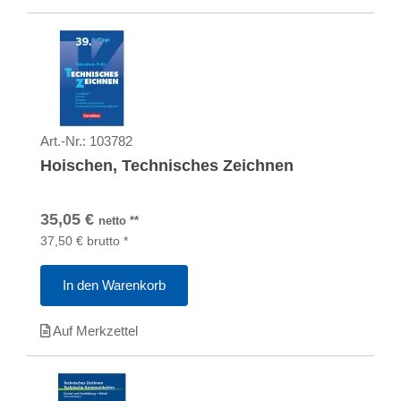
Art.-Nr.:
103782
Hoischen, Technisches Zeichnen
35,05
€
netto
**
37,50
€
brutto
*
In den Warenkorb
Auf Merkzettel