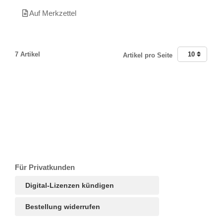
Auf Merkzettel
7 Artikel
10
Artikel pro Seite
T
Ar
R
S
B
Für Privatkunden
Digital-Lizenzen kündigen
Bestellung widerrufen