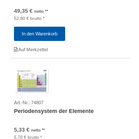
49,35
€
netto
**
52,80
€
brutto
*
In den Warenkorb
Auf Merkzettel
Art.-Nr.:
74807
Periodensystem der Elemente
5,33
€
netto
**
5,70
€
brutto
*