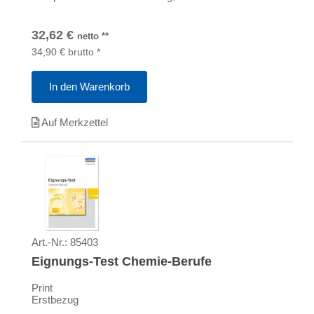
32,62
€
netto
**
34,90
€
brutto
*
In den Warenkorb
Auf Merkzettel
Art.-Nr.:
85403
Eignungs-Test Chemie-Berufe
Print
Erstbezug