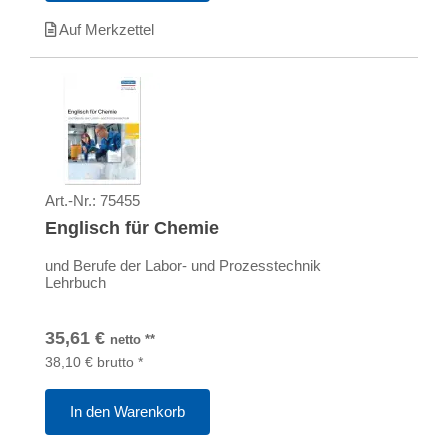
Auf Merkzettel
Art.-Nr.:
75455
Englisch für Chemie
und Berufe der Labor- und Prozesstechnik
Lehrbuch
35,61
€
netto
**
38,10
€
brutto
*
In den Warenkorb