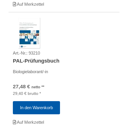
Auf Merkzettel
Art.-Nr.:
93210
PAL-Prüfungsbuch
Biologielaborant/-in
27,48
€
netto
**
29,40
€
brutto
*
In den Warenkorb
Auf Merkzettel