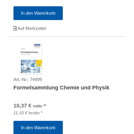
In den Warenkorb
Auf Merkzettel
Art.-Nr.:
74499
Formelsammlung Chemie und Physik
10,37
€
netto
**
11,10
€
brutto
*
In den Warenkorb