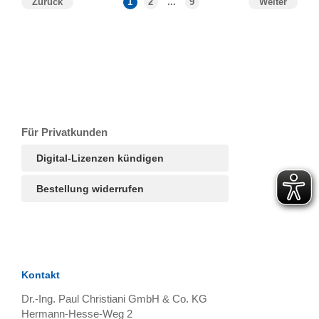
Zurück
1
2
...
9
Weiter
T
Ar
R
S
B
Für Privatkunden
Digital-Lizenzen kündigen
Bestellung widerrufen
Kontakt
Dr.-Ing. Paul Christiani GmbH & Co. KG
Hermann-Hesse-Weg 2