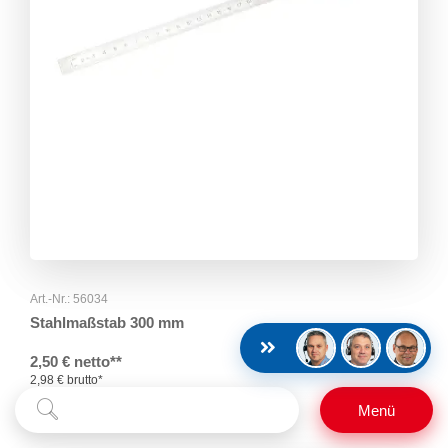
Art.-Nr.: 56034
Stahlmaßstab 300 mm
2,50 € netto**
2,98 € brutto*
Suchbegriff
Suchen
Menü
eingeben