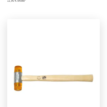
11,90 € brutto*