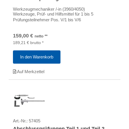
Werkzeugmechaniker /-in (3960/4050)
Werkzeuge, Prüf- und Hilfsmittel für 1 bis 5
Prüfungsteilnehmer Pos. V/1 bis V/6
159,00
€
netto
**
189,21
€
brutto
*
In den Warenkorb
Auf Merkzettel
Art.-Nr.:
57405
Abschlussprüfungen Teil 1 und Teil 2