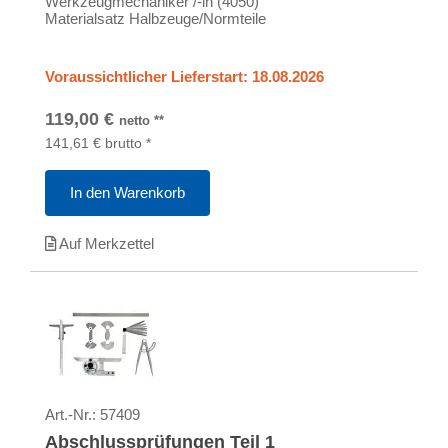
Werkzeugmechaniker /-in (4050)
Materialsatz Halbzeuge/Normteile
Voraussichtlicher Lieferstart: 18.08.2026
119,00
€
netto
**
141,61
€
brutto
*
In den Warenkorb
Auf Merkzettel
Art.-Nr.:
57409
Abschlussprüfungen Teil 1