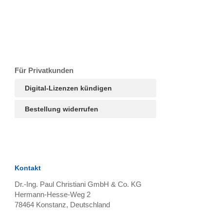
T
Ar
R
S
B
Für Privatkunden
Digital-Lizenzen kündigen
Bestellung widerrufen
Kontakt
Dr.-Ing. Paul Christiani GmbH & Co. KG
Hermann-Hesse-Weg 2
78464
Konstanz, Deutschland