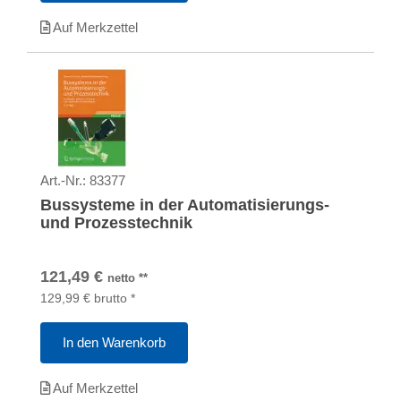
Auf Merkzettel
Art.-Nr.:
83377
Bussysteme in der Automatisierungs-
und Prozesstechnik
121,49
€
netto
**
129,99
€
brutto
*
In den Warenkorb
Auf Merkzettel