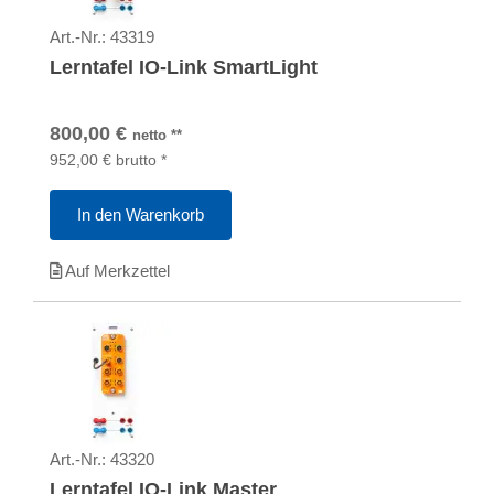
Art.-Nr.:
43319
Lerntafel IO-Link SmartLight
800,00
€
netto
**
952,00
€
brutto
*
In den Warenkorb
Auf Merkzettel
Art.-Nr.:
43320
Lerntafel IO-Link Master