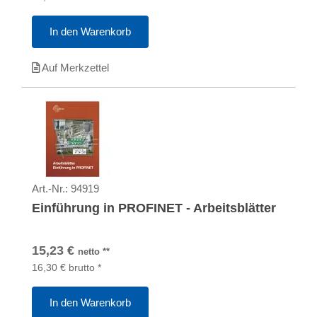
In den Warenkorb
Auf Merkzettel
Art.-Nr.:
94919
Einführung in PROFINET - Arbeitsblätter
15,23
€
netto
**
16,30
€
brutto
*
In den Warenkorb