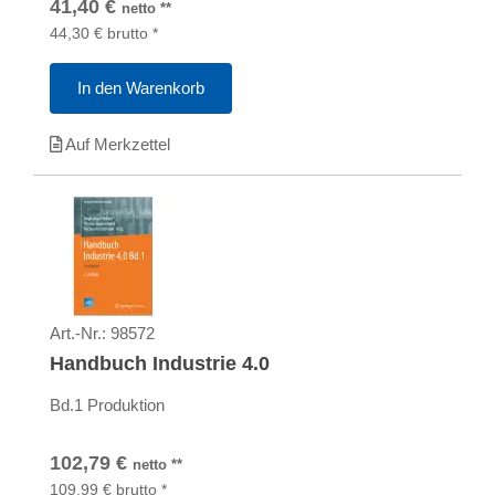
41,40
€
netto
**
44,30
€
brutto
*
In den Warenkorb
Auf Merkzettel
Art.-Nr.:
98572
Handbuch Industrie 4.0
Bd.1 Produktion
102,79
€
netto
**
109,99
€
brutto
*