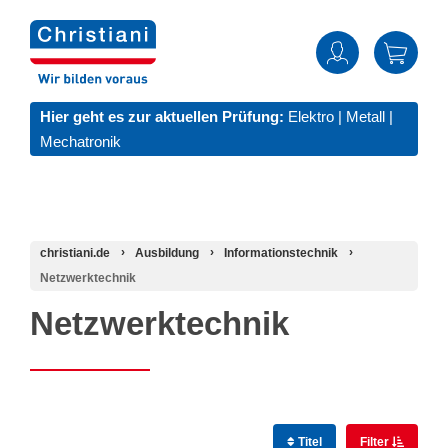
Hier geht es zur aktuellen Prüfung:
Elektro
|
Metall
|
Mechatronik
christiani.de
Ausbildung
Informationstechnik
Netzwerktechnik
Netzwerktechnik
Titel
Filter