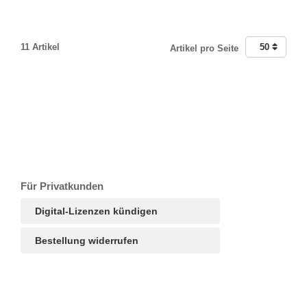
11 Artikel
50
Artikel pro Seite
T
Ar
R
S
B
Für Privatkunden
Digital-Lizenzen kündigen
Bestellung widerrufen