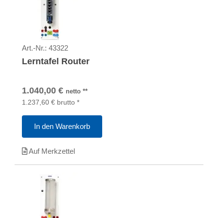
Art.-Nr.:
43322
Lerntafel Router
1.040,00
€
netto
**
1.237,60
€
brutto
*
In den Warenkorb
Auf Merkzettel