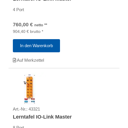
4 Port
760,00
€
netto
**
904,40
€
brutto
*
In den Warenkorb
Auf Merkzettel
Art.-Nr.:
43321
Lerntafel IO-Link Master
8 Port