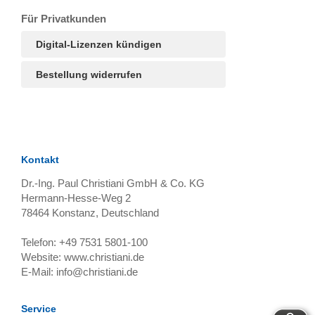
T
Ar
R
S
B
Für Privatkunden
Digital-Lizenzen kündigen
Bestellung widerrufen
Kontakt
Dr.-Ing. Paul Christiani GmbH & Co. KG
Hermann-Hesse-Weg 2
78464
Konstanz, Deutschland
Telefon:
+49 7531 5801-100
Website:
www.christiani.de
E-Mail:
info@christiani.de
Service