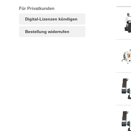
Für Privatkunden
Digital-Lizenzen kündigen
Bestellung widerrufen
TAGS
Artikel
RECOMMENDATIONS
SOCIAL_MEDIA
Bewertungen