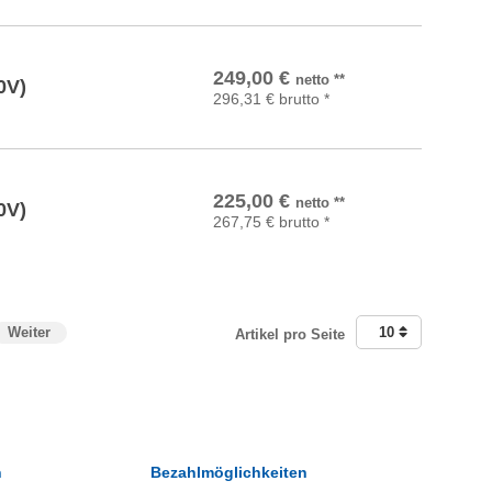
In den Warenkorb
249,00
€
netto
**
0V)
296,31
€
brutto
*
In den Warenkorb
225,00
€
netto
**
0V)
267,75
€
brutto
*
Weiter
10
Artikel pro Seite
n
Bezahlmöglichkeiten