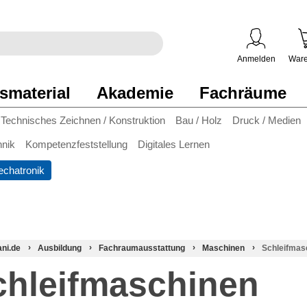
egriff
en
ben
Anmelden
Ware
smaterial
Akademie
Fachräume
Technisches Zeichnen / Konstruktion
Bau / Holz
Druck / Medien
hnik
Kompetenzfeststellung
Digitales Lernen
chatronik
ani.de
Ausbildung
Fachraumausstattung
Maschinen
Schleifmas
chleifmaschinen