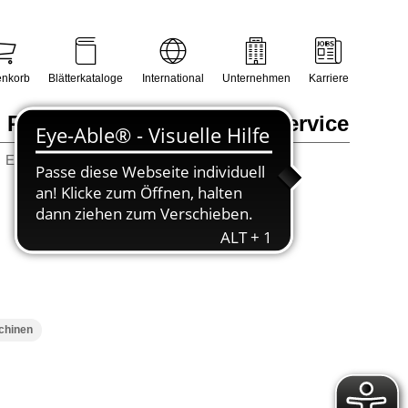
nkorb
Blätterkataloge
International
Unternehmen
Karriere
Prüfungsmanagement
Service
Erneuerbare Energien / Sanitär, Heizung, Klima
chinen