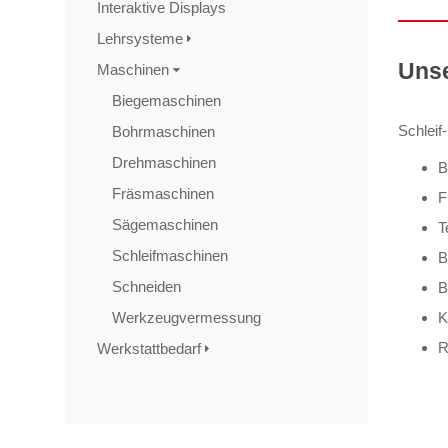
Interaktive Displays
Lehrsysteme
Unse
Maschinen
Biegemaschinen
Schleif
Bohrmaschinen
Drehmaschinen
B
Fräsmaschinen
F
Sägemaschinen
T
Schleifmaschinen
B
Schneiden
B
Werkzeugvermessung
K
R
Werkstattbedarf