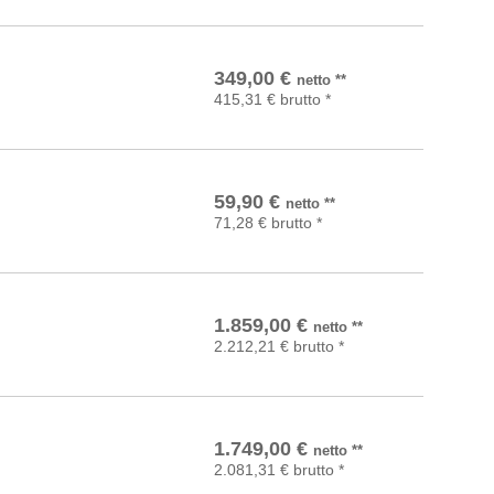
In den Warenkorb
349,00
€
netto
**
415,31
€
brutto
*
In den Warenkorb
59,90
€
netto
**
71,28
€
brutto
*
In den Warenkorb
1.859,00
€
netto
**
2.212,21
€
brutto
*
In den Warenkorb
1.749,00
€
netto
**
2.081,31
€
brutto
*