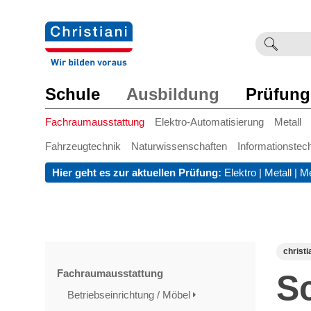
Suchb
Such
einge
Schule
Ausbildung
Prüfung
Fachraumausstattung
Elektro-Automatisierung
Metall
Fahrzeugtechnik
Naturwissenschaften
Informationstec
Hier geht es zur aktuellen Prüfung:
Elektro
|
Metall
|
Me
christi
Fachraumausstattung
S
Betriebseinrichtung / Möbel