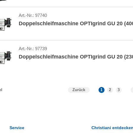
Art.-Nr.:
97740
Doppelschleifmaschine OPTIgrind GU 20 (40
Art.-Nr.:
97739
Doppelschleifmaschine OPTIgrind GU 20 (23
Zurück
1
2
3
el
Service
Christiani entdecke