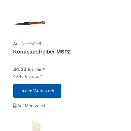
Art.-Nr.:
94198
Konusaustreiber MSP2
34,00
€
netto
**
40,46
€
brutto
*
In den Warenkorb
Auf Merkzettel