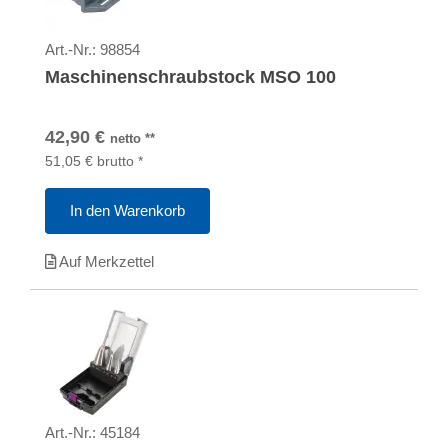
Art.-Nr.:
98854
Maschinenschraubstock MSO 100
42,90
€
netto
**
51,05
€
brutto
*
In den Warenkorb
Auf Merkzettel
Art.-Nr.:
45184