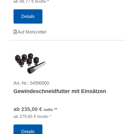
ab
98,77
€
brutto
*
Details
Auf Merkzettel
Art.-Nr.:
54990000
Gewindeschneidfutter mit Einsätzen
ab
235,00
€
netto
**
ab
279,65
€
brutto
*
Details