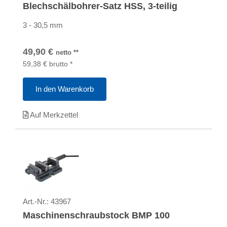
Blechschälbohrer-Satz HSS, 3-teilig
3 - 30,5 mm
49,90
€
netto
**
59,38
€
brutto
*
In den Warenkorb
Auf Merkzettel
Art.-Nr.:
43967
Maschinenschraubstock BMP 100