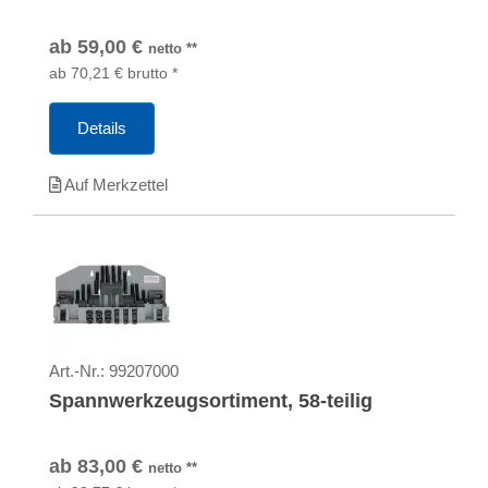
ab
59,00
€
netto
**
ab
70,21
€
brutto
*
Details
Auf Merkzettel
Art.-Nr.:
99207000
Spannwerkzeugsortiment, 58-teilig
ab
83,00
€
netto
**