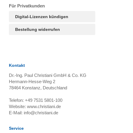
T
Ar
R
S
B
Für Privatkunden
Digital-Lizenzen kündigen
Bestellung widerrufen
Kontakt
Dr.-Ing. Paul Christiani GmbH & Co. KG
Hermann-Hesse-Weg 2
78464
Konstanz, Deutschland
Telefon:
+49 7531 5801-100
Website:
www.christiani.de
E-Mail:
info@christiani.de
Service