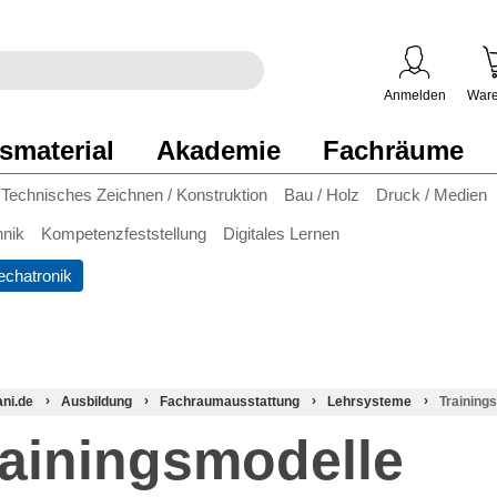
egriff
en
ben
Anmelden
Ware
smaterial
Akademie
Fachräume
Technisches Zeichnen / Konstruktion
Bau / Holz
Druck / Medien
hnik
Kompetenzfeststellung
Digitales Lernen
chatronik
ani.de
Ausbildung
Fachraumausstattung
Lehrsysteme
Training
rainingsmodelle