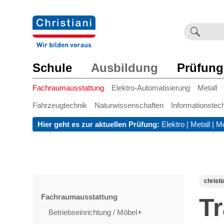
Suchb
Such
einge
Schule
Ausbildung
Prüfung
Fachraumausstattung
Elektro-Automatisierung
Metall
Fahrzeugtechnik
Naturwissenschaften
Informationstec
Hier geht es zur aktuellen Prüfung:
Elektro
|
Metall
|
Me
christi
Fachraumausstattung
T
Betriebseinrichtung / Möbel