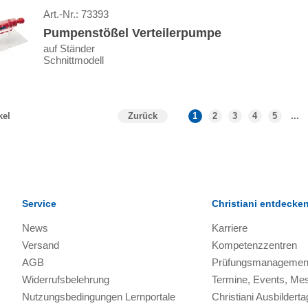
Art.-Nr.:
73393
Pumpenstößel Verteilerpumpe
auf Ständer
Schnittmodell
Zurück
1
2
3
4
5
...
kel
Service
Christiani entdecke
News
Karriere
Versand
Kompetenzzentren
AGB
Prüfungsmanagemen
Widerrufsbelehrung
Termine, Events, Me
Nutzungsbedingungen Lernportale
Christiani Ausbilderta