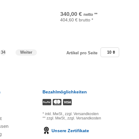
In den Warenkorb
340,00
€
netto
**
404,60
€
brutto
*
34
Weiter
10
Artikel pro Seite
n
Bezahlmöglichkeiten
*
inkl. MwSt.,
zzgl. Versandkosten
t
**
zzgl. MwSt.,
zzgl. Versandkosten
ssen
Unsere Zertifikate
g