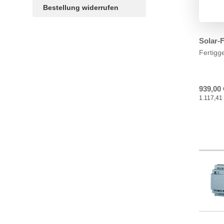
Bestellung widerrufen
Solar-
Fertigg
TAGS
Artikel
RECOMMENDATIONS
SOCIAL_MEDIA
Bewertungen
939,00 
1.117,41 