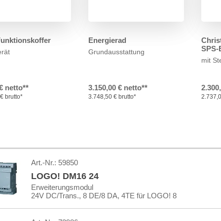
Funktionskoffer
Energierad
Chris
SPS-E
erät
Grundausstattung
mit S
€ netto**
3.150,00 € netto**
2.300
€ brutto*
3.748,50 € brutto*
2.737,0
Art.-Nr.:
59850
LOGO! DM16 24
Erweiterungsmodul
24V DC/Trans., 8 DE/8 DA, 4TE für LOGO! 8