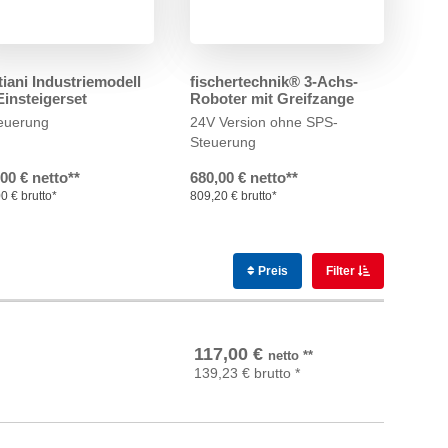
tiani Industriemodell
fischertechnik® 3-Achs-
insteigerset
Roboter mit Greifzange
teuerung
24V Version
ohne SPS-
Steuerung
,00 € netto**
680,00 € netto**
0 € brutto*
809,20 € brutto*
Preis
Filter
In den Warenkorb
117,00
€
netto
**
139,23
€
brutto
*