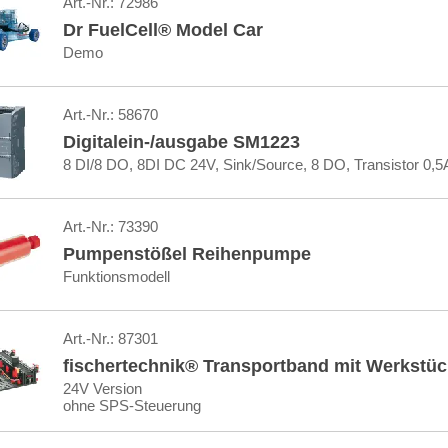
Art.-Nr.:
72986
Dr FuelCell® Model Car
Demo
Art.-Nr.:
58670
Digitalein-/ausgabe SM1223
8 DI/8 DO, 8DI DC 24V, Sink/Source, 8 DO, Transistor 0,5
Art.-Nr.:
73390
Pumpenstößel Reihenpumpe
Funktionsmodell
Art.-Nr.:
87301
fischertechnik® Transportband mit Werkstüc
24V Version
ohne SPS-Steuerung