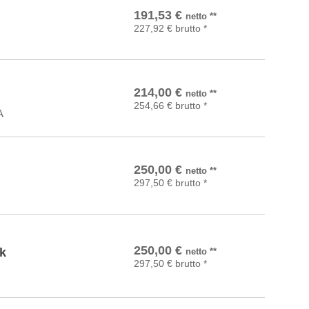
In den Warenkorb
191,53
€
netto
**
227,92
€
brutto
*
In den Warenkorb
214,00
€
netto
**
254,66
€
brutto
*
A
In den Warenkorb
250,00
€
netto
**
297,50
€
brutto
*
In den Warenkorb
250,00
€
k
netto
**
297,50
€
brutto
*