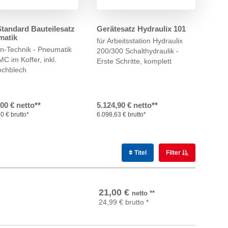
tandard Bauteilesatz
Gerätesatz Hydraulix 101
matik
für Arbeitsstation Hydraulix
In-Technik - Pneumatik
200/300
Schalthydraulik -
SMC
im Koffer, inkl.
Erste Schritte, komplett
ochblech
,00 € netto**
5.124,90 € netto**
0 € brutto*
6.098,63 € brutto*
Titel
Filter
In den Warenkorb
21,00
€
netto
**
24,99
€
brutto
*