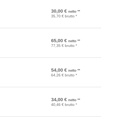
In den Warenkorb
30,00
€
netto
**
35,70
€
brutto
*
In den Warenkorb
65,00
€
netto
**
77,35
€
brutto
*
In den Warenkorb
54,00
€
netto
**
64,26
€
brutto
*
In den Warenkorb
34,00
€
netto
**
40,46
€
brutto
*