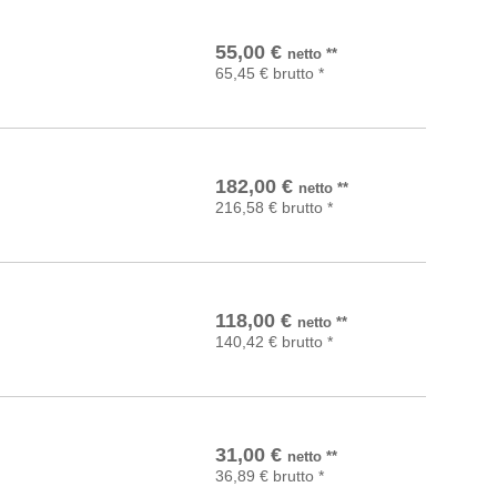
In den Warenkorb
55,00
€
netto
**
65,45
€
brutto
*
In den Warenkorb
182,00
€
netto
**
216,58
€
brutto
*
In den Warenkorb
118,00
€
netto
**
140,42
€
brutto
*
In den Warenkorb
31,00
€
netto
**
36,89
€
brutto
*