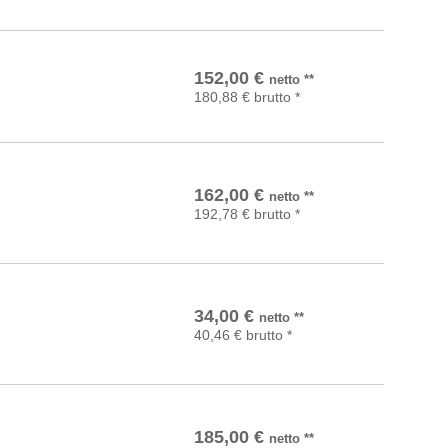
In den Warenkorb
152,00
€
netto
**
180,88
€
brutto
*
In den Warenkorb
162,00
€
netto
**
192,78
€
brutto
*
In den Warenkorb
34,00
€
netto
**
40,46
€
brutto
*
In den Warenkorb
185,00
€
netto
**