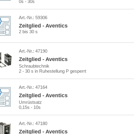
0s - 30s
Art.-Nr.:
59306
Zeitglied - Aventics
2 bis 30 s
Art.-Nr.:
47190
Zeitglied - Aventics
Schraubtechnik
2 - 30 s in Ruhestellung P gesperrt
Art.-Nr.:
47164
Zeitglied - Aventics
Umrüstsatz
0,15s - 10s
Art.-Nr.:
47180
Zeitglied - Aventics