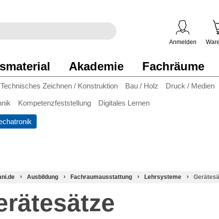
egriff
en
ben
Anmelden
Ware
smaterial
Akademie
Fachräume
Technisches Zeichnen / Konstruktion
Bau / Holz
Druck / Medien
hnik
Kompetenzfeststellung
Digitales Lernen
chatronik
ani.de
Ausbildung
Fachraumausstattung
Lehrsysteme
Gerätesä
erätesätze