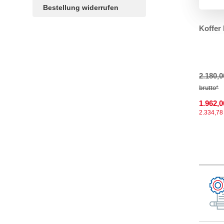
Bestellung widerrufen
Koffer
TAGS
Artikel
RECOMMENDATIONS
SOCIAL_MEDIA
Bewertungen
2.180,
brutto*
1.962,0
2.334,78 