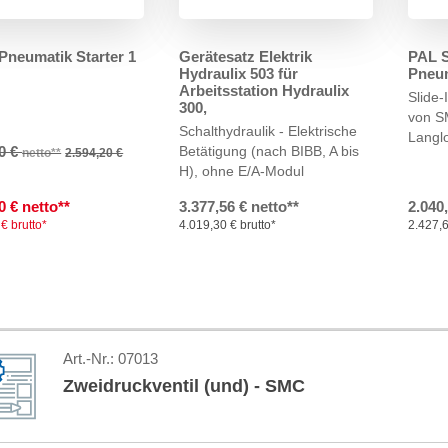
 Pneumatik Starter 1
Gerätesatz Elektrik
PAL S
Hydraulix 503 für
Pneu
Arbeitsstation Hydraulix
Slide-
300,
von 
Schalthydraulik - Elektrische
Langl
00 €
Betätigung
(nach BIBB, A bis
netto**
2.594,20 €
H), ohne E/A-Modul
0 € netto**
3.377,56 € netto**
2.040
€ brutto*
4.019,30 € brutto*
2.427,6
Art.-Nr.:
07013
Zweidruckventil (und) - SMC