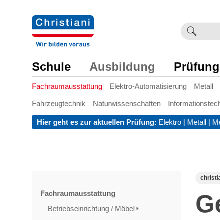
Suchb
Such
einge
Schule
Ausbildung
Prüfung
Fachraumausstattung
Elektro-Automatisierung
Metall
Fahrzeugtechnik
Naturwissenschaften
Informationstec
Hier geht es zur aktuellen Prüfung:
Elektro
|
Metall
|
Me
christi
Fachraumausstattung
G
Betriebseinrichtung / Möbel