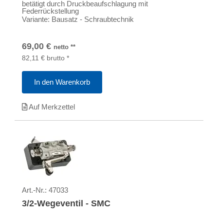
betätigt durch Druckbeaufschlagung mit
Federrückstellung
Variante: Bausatz - Schraubtechnik
69,00
€
netto
**
82,11
€
brutto
*
In den Warenkorb
Auf Merkzettel
Art.-Nr.:
47033
3/2-Wegeventil - SMC