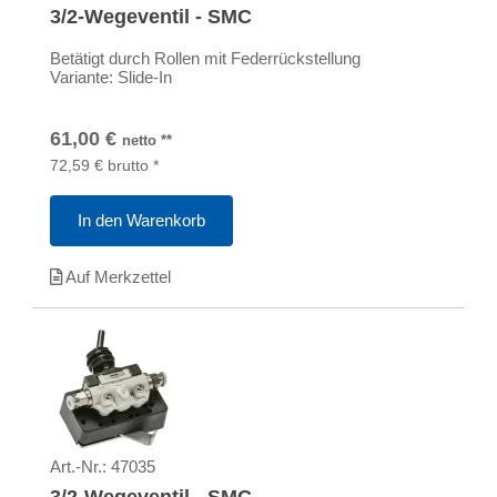
3/2-Wegeventil - SMC
Betätigt durch Rollen mit Federrückstellung
Variante: Slide-In
61,00
€
netto
**
72,59
€
brutto
*
In den Warenkorb
Auf Merkzettel
Art.-Nr.:
47035