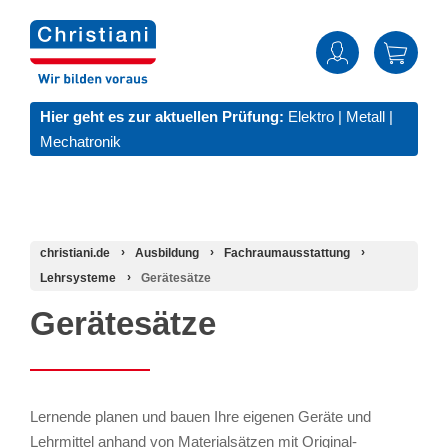
Hier geht es zur aktuellen Prüfung:
Elektro
|
Metall
|
Mechatronik
christiani.de
Ausbildung
Fachraumausstattung
Lehrsysteme
Gerätesätze
Gerätesätze
Lernende planen und bauen Ihre eigenen Geräte und
Lehrmittel anhand von Materialsätzen mit Original-