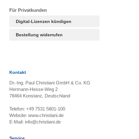
T
Ar
R
S
B
Für Privatkunden
Digital-Lizenzen kündigen
Bestellung widerrufen
Kontakt
Dr.-Ing. Paul Christiani GmbH & Co. KG
Hermann-Hesse-Weg 2
78464
Konstanz, Deutschland
Telefon:
+49 7531 5801-100
Website:
www.christiani.de
E-Mail:
info@christiani.de
Service