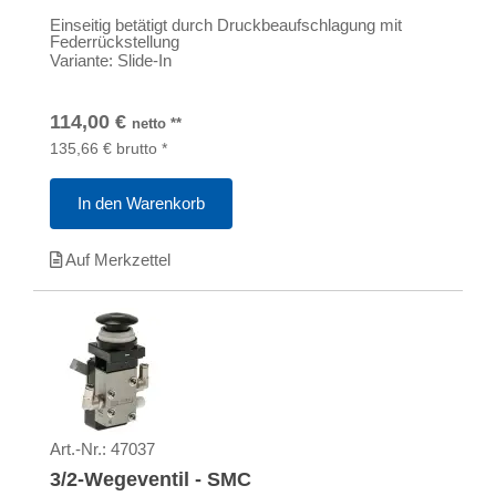
Einseitig betätigt durch Druckbeaufschlagung mit
Federrückstellung
Variante: Slide-In
114,00
€
netto
**
135,66
€
brutto
*
In den Warenkorb
Auf Merkzettel
Art.-Nr.:
47037
3/2-Wegeventil - SMC