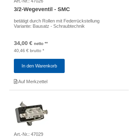
Art.-Nr.:
47026
3/2-Wegeventil - SMC
betätigt durch Rollen mit Federrückstellung
Variante: Bausatz - Schraubtechnik
34,00
€
netto
**
40,46
€
brutto
*
In den Warenkorb
Auf Merkzettel
Art.-Nr.:
47029