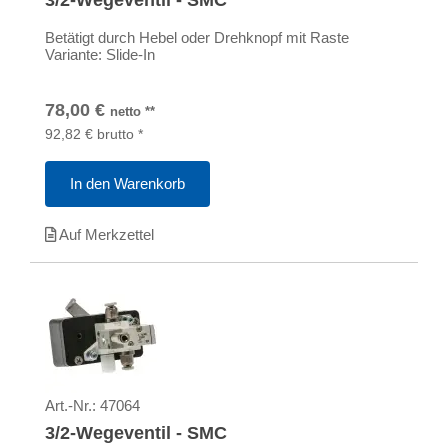
3/2-Wegeventil - SMC
Betätigt durch Hebel oder Drehknopf mit Raste
Variante: Slide-In
78,00
€
netto
**
92,82
€
brutto
*
In den Warenkorb
Auf Merkzettel
Art.-Nr.:
47064
3/2-Wegeventil - SMC