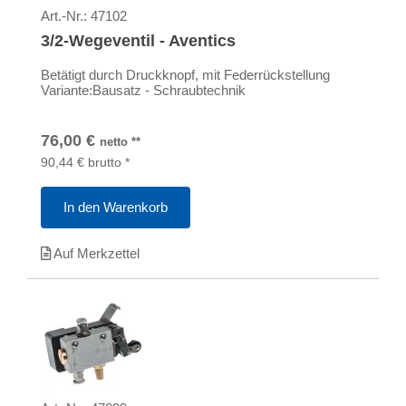
Art.-Nr.:
47102
3/2-Wegeventil - Aventics
Betätigt durch Druckknopf, mit Federrückstellung
Variante:Bausatz - Schraubtechnik
76,00
€
netto
**
90,44
€
brutto
*
In den Warenkorb
Auf Merkzettel