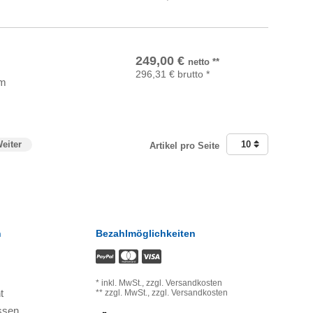
In den Warenkorb
249,00
€
netto
**
296,31
€
brutto
*
om
eiter
10
Artikel pro Seite
n
Bezahlmöglichkeiten
*
inkl. MwSt.,
zzgl. Versandkosten
t
**
zzgl. MwSt.,
zzgl. Versandkosten
ssen