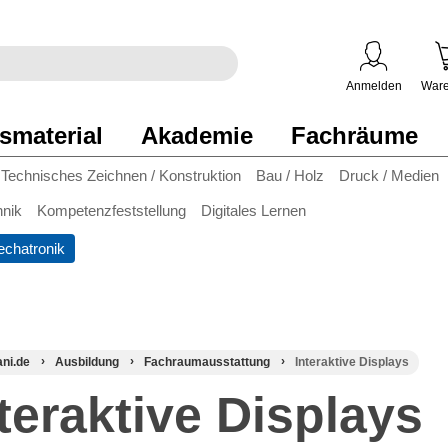
egriff
en
ben
Anmelden
Ware
smaterial
Akademie
Fachräume
Technisches Zeichnen / Konstruktion
Bau / Holz
Druck / Medien
hnik
Kompetenzfeststellung
Digitales Lernen
chatronik
ani.de
Ausbildung
Fachraumausstattung
Interaktive Displays
teraktive Displays