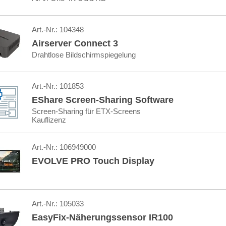
Art.-Nr.:
104348
Airserver Connect 3
Drahtlose Bildschirmspiegelung
Art.-Nr.:
101853
EShare Screen-Sharing Software
Screen-Sharing für ETX-Screens
Kauflizenz
Art.-Nr.:
106949000
EVOLVE PRO Touch Display
Art.-Nr.:
105033
EasyFix-Näherungssensor IR100