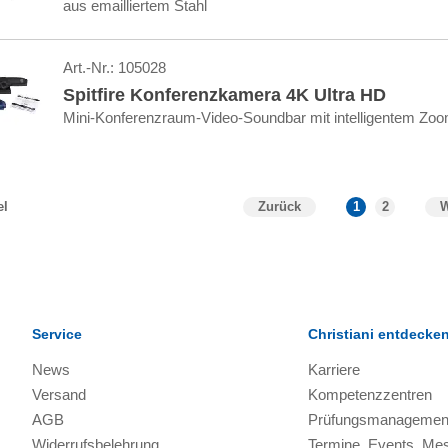
aus emailliertem Stahl
Art.-Nr.:
105028
Spitfire Konferenzkamera 4K Ultra HD
Mini-Konferenzraum-Video-Soundbar mit intelligentem Zo
Zurück
1
2
W
el
Service
Christiani entdecke
News
Karriere
Versand
Kompetenzzentren
AGB
Prüfungsmanagemen
Widerrufsbelehrung
Termine, Events, Me