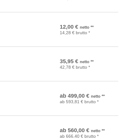
In den Warenkorb
12,00
€
netto
**
14,28
€
brutto
*
In den Warenkorb
35,95
€
netto
**
42,78
€
brutto
*
Details
ab
499,00
€
netto
**
ab
593,81
€
brutto
*
Details
ab
560,00
€
netto
**
ab
666,40
€
brutto
*