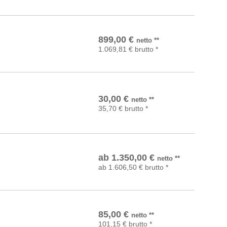
In den Warenkorb
899,00
€
netto
**
1.069,81
€
brutto
*
In den Warenkorb
30,00
€
netto
**
35,70
€
brutto
*
Details
ab
1.350,00
€
netto
**
ab
1.606,50
€
brutto
*
In den Warenkorb
85,00
€
netto
**
101,15
€
brutto
*