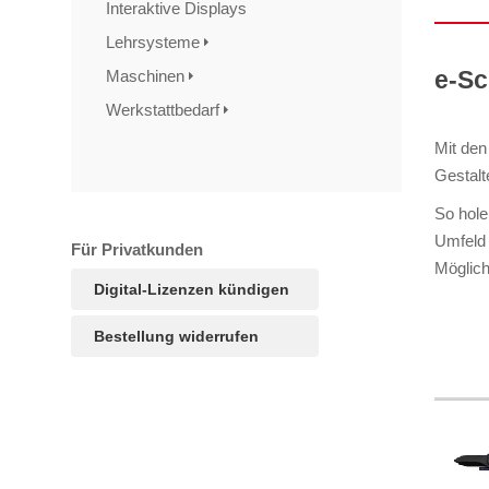
Interaktive Displays
Lehrsysteme
e-Sc
Maschinen
Werkstattbedarf
Mit den
Gestalt
So hole
Umfeld 
Für Privatkunden
Möglich
Digital-Lizenzen kündigen
Bestellung widerrufen
TAGS
Artikel
RECOMMENDATIONS
SOCIAL_MEDIA
Bewertungen