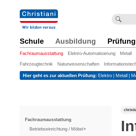
Suchb
Such
einge
Schule
Ausbildung
Prüfung
Fachraumausstattung
Elektro-Automatisierung
Metall
Fahrzeugtechnik
Naturwissenschaften
Informationstec
Hier geht es zur aktuellen Prüfung:
Elektro
|
Metall
|
Me
christi
Fachraumausstattung
In
Betriebseinrichtung / Möbel