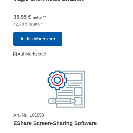
35,95
€
netto
**
42,78
€
brutto
*
In den Warenkorb
Auf Merkzettel
Art.-Nr.:
101853
EShare Screen-Sharing Software