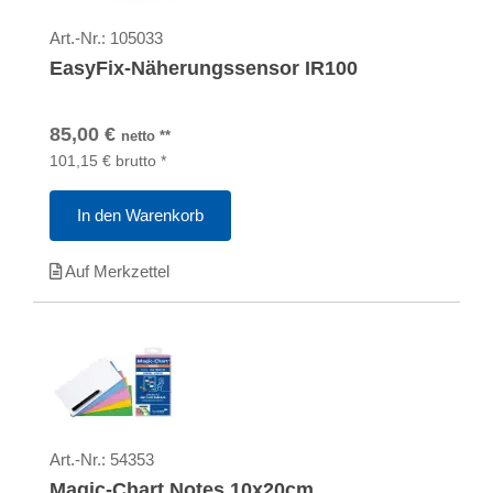
Art.-Nr.:
105033
EasyFix-Näherungssensor IR100
85,00
€
netto
**
101,15
€
brutto
*
In den Warenkorb
Auf Merkzettel
Art.-Nr.:
54353
Magic-Chart Notes 10x20cm