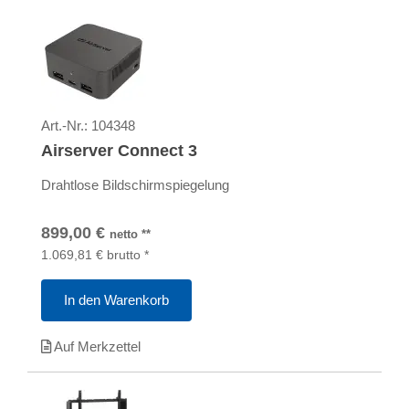
Art.-Nr.:
104348
Airserver Connect 3
Drahtlose Bildschirmspiegelung
899,00
€
netto
**
1.069,81
€
brutto
*
In den Warenkorb
Auf Merkzettel