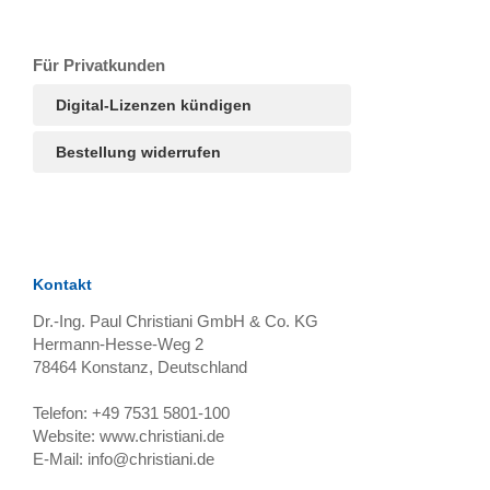
T
Ar
R
S
B
Für Privatkunden
Digital-Lizenzen kündigen
Bestellung widerrufen
Kontakt
Dr.-Ing. Paul Christiani GmbH & Co. KG
Hermann-Hesse-Weg 2
78464
Konstanz, Deutschland
Telefon:
+49 7531 5801-100
Website:
www.christiani.de
E-Mail:
info@christiani.de