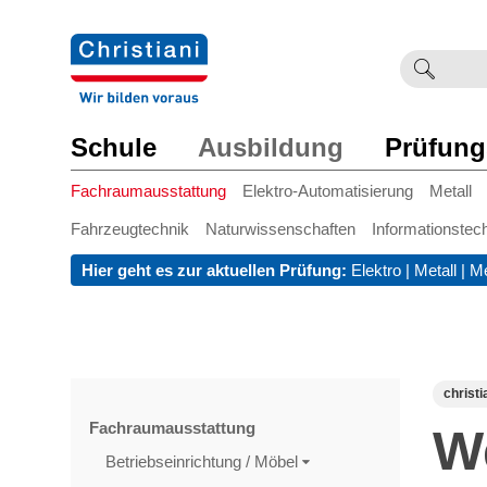
Suchb
Such
einge
Schule
Ausbildung
Prüfung
Fachraumausstattung
Elektro-Automatisierung
Metall
Fahrzeugtechnik
Naturwissenschaften
Informationstec
Hier geht es zur aktuellen Prüfung:
Elektro
|
Metall
|
Me
christi
Fachraumausstattung
W
Betriebseinrichtung / Möbel