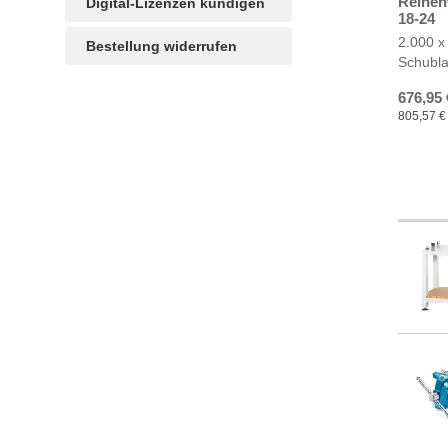
Reihen
Digital-Lizenzen kündigen
18-24
2.000 x
Bestellung widerrufen
Schubl
676,95 
805,57 € 
TAGS
Artikel
RECOMMENDATIONS
SOCIAL_MEDIA
Bewertungen