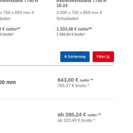
enwerkbank T750 R
Reihenwerkbank T750 R
18-24
 x 750 x 859 mm
4
2.000 x 750 x 859 mm
8
laden
Schubladen
0 € netto**
1.333,48 € netto**
€ brutto*
1.586,84 € brutto*
Sortierung
Filter
In den Warenkorb
643,00
€
netto
**
 600 mm
765,17
€
brutto
*
Details
ab
280,24
€
netto
**
ab
333,49
€
brutto
*