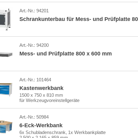
Art.-Nr.:
94201
Schrankunterbau für Mess- und Prüfplatte 8
Art.-Nr.:
94200
Mess- und Prüfplatte 800 x 600 mm
Art.-Nr.:
101464
Kastenwerkbank
1500 x 750 x 810 mm
für Werkzeugvoreinstellgeräte
Art.-Nr.:
50984
6-Eck-Werkbank
6x Schubladenschrank, 1x Werkbankplatte
2.500 x 2.165 x 859 mm