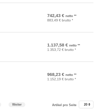
In den Warenkorb
742,43
€
netto
**
883,49
€
brutto
*
In den Warenkorb
1.137,58
€
netto
**
1.353,72
€
brutto
*
In den Warenkorb
968,23
€
netto
**
1.152,19
€
brutto
*
Weiter
20
Artikel pro Seite