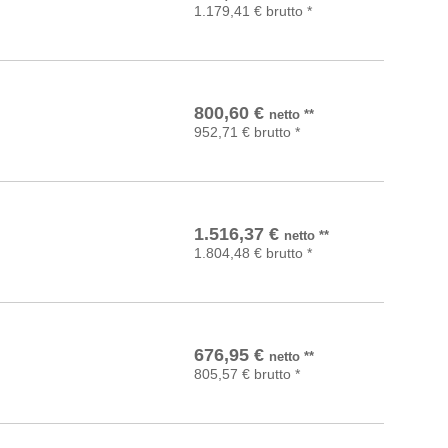
1.179,41
€
brutto
*
In den Warenkorb
800,60
€
netto
**
952,71
€
brutto
*
In den Warenkorb
1.516,37
€
netto
**
1.804,48
€
brutto
*
In den Warenkorb
676,95
€
netto
**
805,57
€
brutto
*