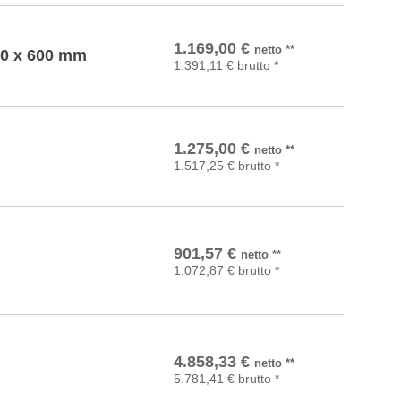
In den Warenkorb
1.169,00
€
netto
**
00 x 600 mm
1.391,11
€
brutto
*
In den Warenkorb
1.275,00
€
netto
**
1.517,25
€
brutto
*
In den Warenkorb
901,57
€
netto
**
1.072,87
€
brutto
*
In den Warenkorb
4.858,33
€
netto
**
5.781,41
€
brutto
*