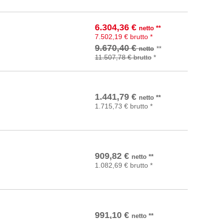
6.304,36
€
netto
**
In den Warenkorb
7.502,19
€
brutto
*
9.670,40 €
**
netto
11.507,78 €
brutto
*
In den Warenkorb
1.441,79
€
netto
**
1.715,73
€
brutto
*
In den Warenkorb
909,82
€
netto
**
1.082,69
€
brutto
*
In den Warenkorb
991,10
€
netto
**