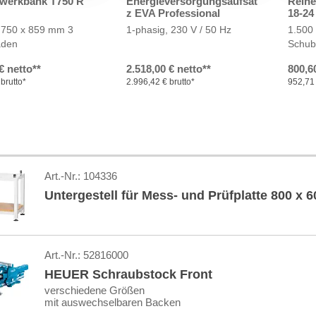
werkbank T750 R
Energieversorgungsaufsat
Reih
z EVA Professional
18-24
 750 x 859 mm
3
1-phasig, 230 V / 50 Hz
1.500
aden
Schub
€ netto**
2.518,00 € netto**
800,6
brutto*
2.996,42 € brutto*
952,71 
Art.-Nr.:
104336
Untergestell für Mess- und Prüfplatte 800 x
Art.-Nr.:
52816000
HEUER Schraubstock Front
verschiedene Größen
mit auswechselbaren Backen