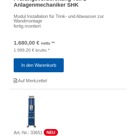
Anlagenmechaniker SHK
Modul Installation für Trink- und Abwasser zur
Wandmontage
fertig montiert
1.680,00
€
netto
**
1.999,20
€
brutto
*
In den Warenkorb
Auf Merkzettel
Art.-Nr.:
33651
NEU