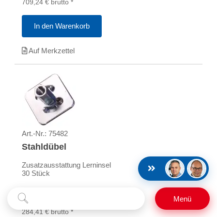
709,24
€
brutto
*
In den Warenkorb
Auf Merkzettel
Art.-Nr.:
75482
Stahldübel
Zusatzausstattung Lerninsel
30 Stück
Suchbegriff
Suchen
Menü
239,00
€
netto
**
eingeben
284,41
€
brutto
*