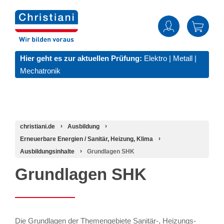
Hier geht es zur aktuellen Prüfung:
Elektro
|
Metall
|
Mechatronik
christiani.de
Ausbildung
Erneuerbare Energien / Sanitär, Heizung, Klima
Ausbildungsinhalte
Grundlagen SHK
Grundlagen SHK
Die Grundlagen der Themengebiete Sanitär-, Heizungs-