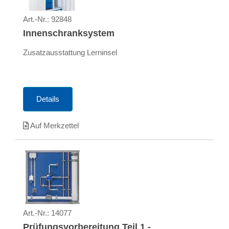
Art.-Nr.:
92848
Innenschranksystem
Zusatzausstattung Lerninsel
Details
Auf Merkzettel
Art.-Nr.:
14077
Prüfungsvorbereitung Teil 1 -