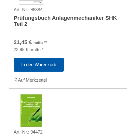
Art.-Nr.:
96384
Prüfungsbuch Anlagenmechaniker SHK
Teil 2
21,45
€
netto
**
22,95
€
brutto
*
In den Warenkorb
Auf Merkzettel
Art.-Nr.:
94472