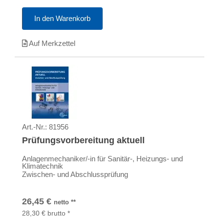
In den Warenkorb
Auf Merkzettel
Art.-Nr.:
81956
Prüfungsvorbereitung aktuell
Anlagenmechaniker/-in für Sanitär-, Heizungs- und
Klimatechnik
Zwischen- und Abschlussprüfung
26,45
€
netto
**
28,30
€
brutto
*