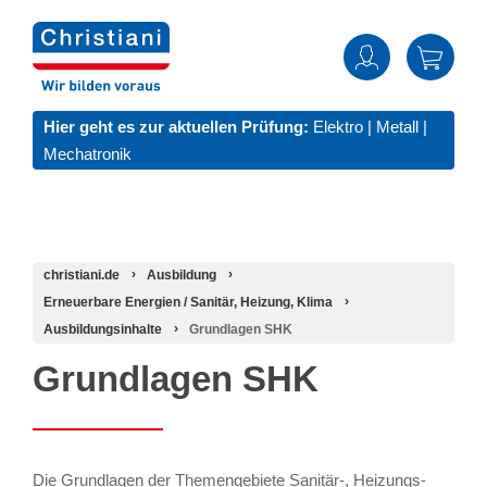
Hier geht es zur aktuellen Prüfung:
Elektro
|
Metall
|
Mechatronik
christiani.de
Ausbildung
Erneuerbare Energien / Sanitär, Heizung, Klima
Ausbildungsinhalte
Grundlagen SHK
Grundlagen SHK
Die Grundlagen der Themengebiete Sanitär-, Heizungs-