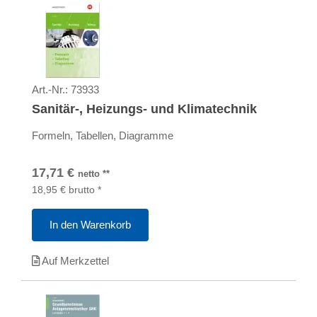
Art.-Nr.:
73933
Sanitär-, Heizungs- und Klimatechnik
Formeln, Tabellen, Diagramme
17,71
€
netto
**
18,95
€
brutto
*
In den Warenkorb
Auf Merkzettel