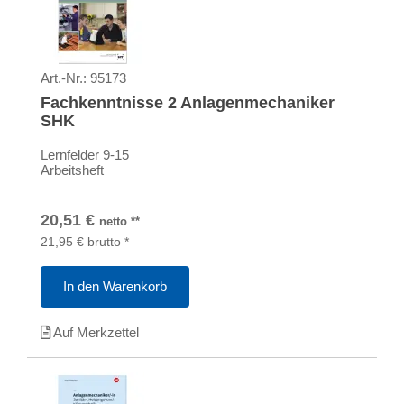
Art.-Nr.:
95173
Fachkenntnisse 2 Anlagenmechaniker
SHK
Lernfelder 9-15
Arbeitsheft
20,51
€
netto
**
21,95
€
brutto
*
In den Warenkorb
Auf Merkzettel