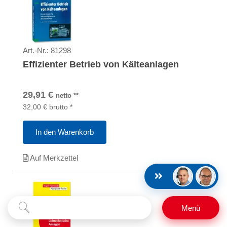
Art.-Nr.:
81298
Effizienter Betrieb von Kälteanlagen
29,91
€
netto
**
32,00
€
brutto
*
In den Warenkorb
Auf Merkzettel
Suchbegriff
Suchen
Menü
eingeben