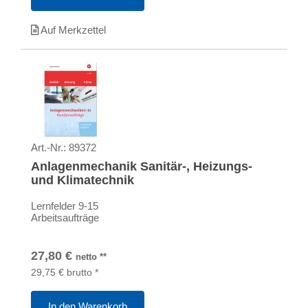
Auf Merkzettel
Art.-Nr.:
89372
Anlagenmechanik Sanitär-, Heizungs-
und Klimatechnik
Lernfelder 9-15
Arbeitsaufträge
27,80
€
netto
**
29,75
€
brutto
*
In den Warenkorb