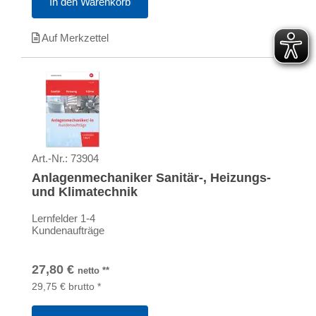
In den Warenkorb
Auf Merkzettel
Art.-Nr.:
73904
Anlagenmechaniker Sanitär-, Heizungs-
und Klimatechnik
Lernfelder 1-4
Kundenaufträge
27,80
€
netto
**
29,75
€
brutto
*