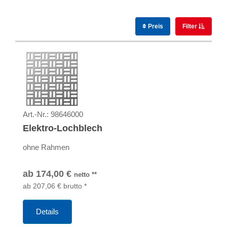
Preis
Filter
Art.-Nr.:
98646000
Elektro-Lochblech
ohne Rahmen
ab
174,00
€
netto
**
ab
207,06
€
brutto
*
Details