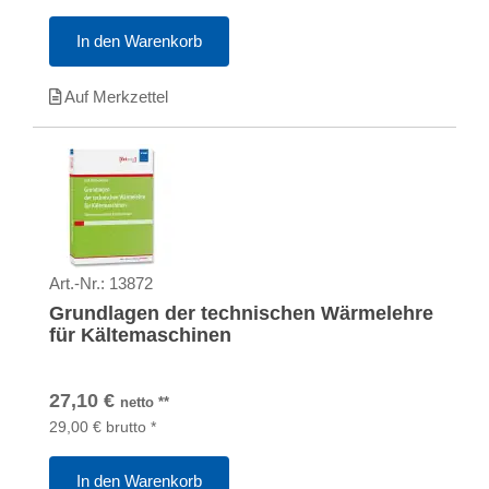
In den Warenkorb
Auf Merkzettel
Art.-Nr.:
13872
Grundlagen der technischen Wärmelehre
für Kältemaschinen
27,10
€
netto
**
29,00
€
brutto
*
In den Warenkorb