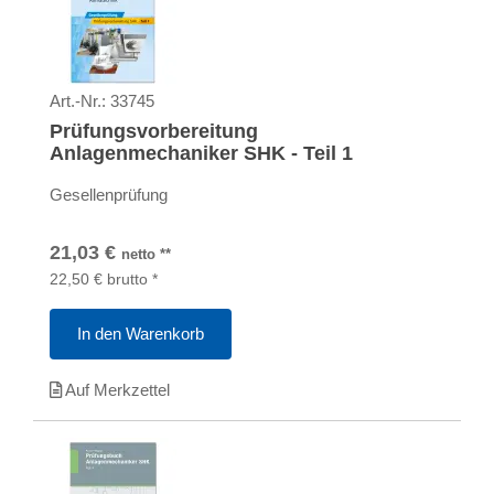
Art.-Nr.:
33745
Prüfungsvorbereitung
Anlagenmechaniker SHK - Teil 1
Gesellenprüfung
21,03
€
netto
**
22,50
€
brutto
*
In den Warenkorb
Auf Merkzettel