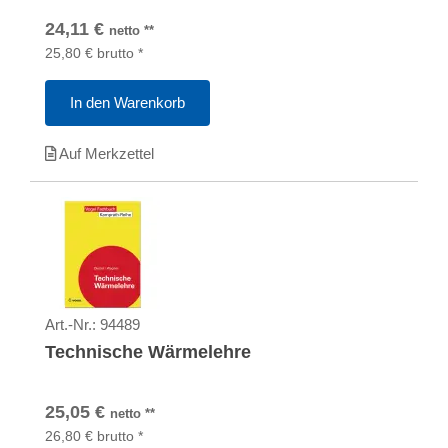
24,11
€
netto
**
25,80
€
brutto
*
In den Warenkorb
Auf Merkzettel
Art.-Nr.:
94489
Technische Wärmelehre
25,05
€
netto
**
26,80
€
brutto
*