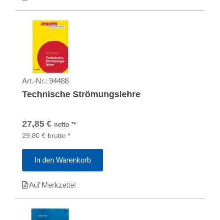
Art.-Nr.:
94488
Technische Strömungslehre
27,85
€
netto
**
29,80
€
brutto
*
In den Warenkorb
Auf Merkzettel