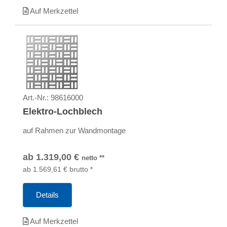
Auf Merkzettel
Art.-Nr.:
98616000
Elektro-Lochblech
auf Rahmen zur Wandmontage
ab
1.319,00
€
netto
**
ab
1.569,61
€
brutto
*
Details
Auf Merkzettel