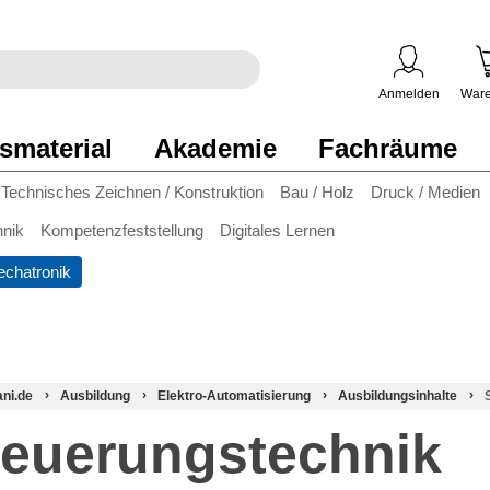
egriff
en
ben
Anmelden
Ware
smaterial
Akademie
Fachräume
Technisches Zeichnen / Konstruktion
Bau / Holz
Druck / Medien
hnik
Kompetenzfeststellung
Digitales Lernen
chatronik
ani.de
Ausbildung
Elektro-Automatisierung
Ausbildungsinhalte
teuerungstechnik