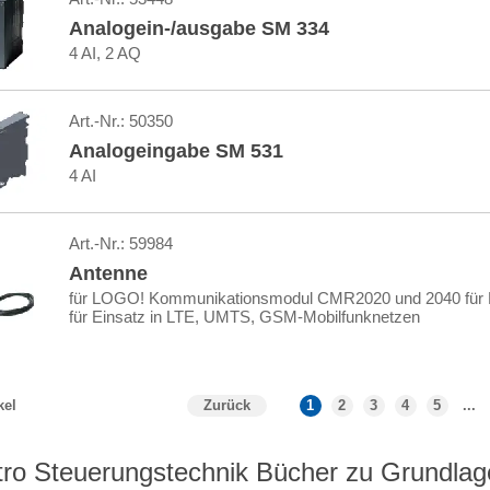
Analogein-/ausgabe SM 334
4 AI, 2 AQ
Art.-Nr.:
50350
Analogeingabe SM 531
4 AI
Art.-Nr.:
59984
Antenne
für LOGO! Kommunikationsmodul CMR2020 und 2040 für
für Einsatz in LTE, UMTS, GSM-Mobilfunknetzen
Zurück
1
2
3
4
5
...
kel
tro Steuerungstechnik Bücher zu Grundla