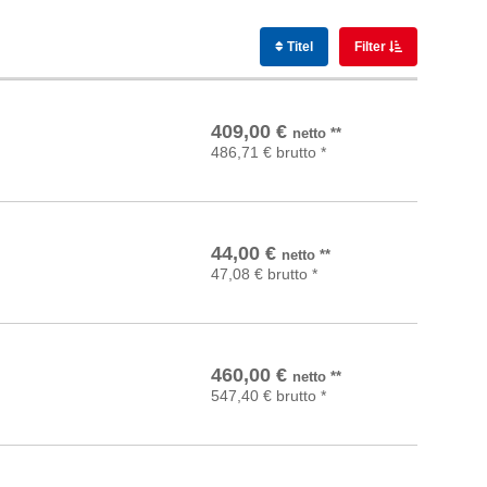
Titel
Filter
In den Warenkorb
409,00
€
netto
**
486,71
€
brutto
*
In den Warenkorb
44,00
€
netto
**
47,08
€
brutto
*
In den Warenkorb
460,00
€
netto
**
547,40
€
brutto
*