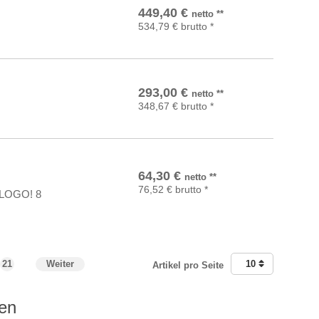
In den Warenkorb
449,40
€
netto
**
534,79
€
brutto
*
In den Warenkorb
293,00
€
netto
**
348,67
€
brutto
*
In den Warenkorb
64,30
€
netto
**
76,52
€
brutto
*
 LOGO! 8
21
Weiter
10
Artikel pro Seite
gen