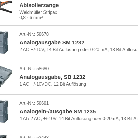
Abisolierzange
Weidmüller Stripax
0,8 - 6 mm²
Art.-Nr.:
58678
Analogausgabe SM 1232
2 AO +/-10V,,14 Bit Auflösung oder 0-20 mA, 13 Bit Auflös
Art.-Nr.:
58680
Analogausgabe, SB 1232
1 AO +/-10VDC, 12 Bit Auflösung
Art.-Nr.:
58681
Analogein-/ausgabe SM 1235
4 Al / 2 AO, +/-10V, 14 Bit Auflösung oder 0-20mA, 13 Bit A
Art.-Nr.:
53448