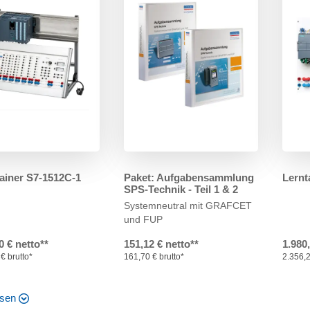
ainer S7-1512C-1
Paket: Aufgabensammlung
Lernt
SPS-Technik - Teil 1 & 2
Systemneutral mit GRAFCET
und FUP
0 € netto**
151,12 € netto**
1.980
€ brutto*
161,70 € brutto*
2.356,2
esen