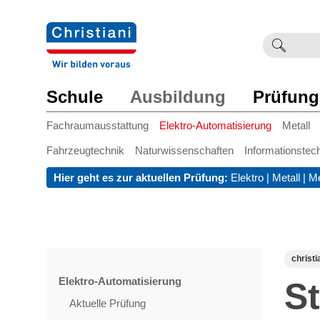
Suchb
Such
einge
Schule
Ausbildung
Prüfung
Fachraumausstattung
Elektro-Automatisierung
Metall
Fahrzeugtechnik
Naturwissenschaften
Informationstec
Hier geht es zur aktuellen Prüfung:
Elektro
|
Metall
|
Me
christi
Elektro-Automatisierung
S
Aktuelle Prüfung