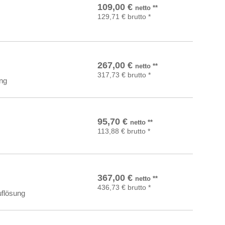
In den Warenkorb
109,00
€
netto
**
129,71
€
brutto
*
In den Warenkorb
267,00
€
netto
**
317,73
€
brutto
*
ung
In den Warenkorb
95,70
€
netto
**
113,88
€
brutto
*
In den Warenkorb
367,00
€
netto
**
436,73
€
brutto
*
uflösung