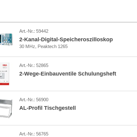
Art.-Nr.:
59442
2-Kanal-Digital-Speicheroszilloskop
30 MHz, Peaktech 1265
Art.-Nr.:
52865
2-Wege-Einbauventile Schulungsheft
Art.-Nr.:
56900
AL-Profil Tischgestell
Art.-Nr.:
56765