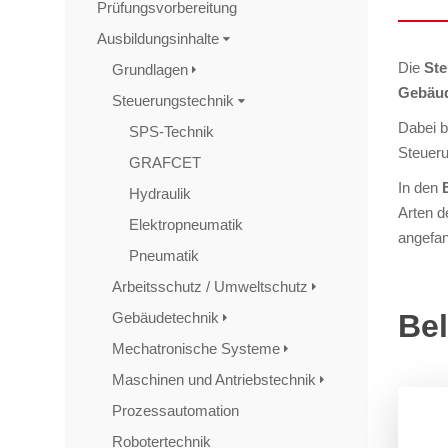
Prüfungsvorbereitung
Ausbildungsinhalte
Die
Ste
Grundlagen
Gebäud
Steuerungstechnik
Dabei b
SPS-Technik
Steueru
GRAFCET
In den
Hydraulik
Arten d
Elektropneumatik
angefan
Pneumatik
Arbeitsschutz / Umweltschutz
Bel
Gebäudetechnik
Mechatronische Systeme
Maschinen und Antriebstechnik
Prozessautomation
Robotertechnik