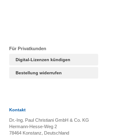
T
Ar
R
S
B
Für Privatkunden
Digital-Lizenzen kündigen
Bestellung widerrufen
Kontakt
Dr.-Ing. Paul Christiani GmbH & Co. KG
Hermann-Hesse-Weg 2
78464
Konstanz, Deutschland