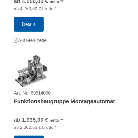
ab
4.000,00
€
netto
**
ab
4.760,00
€
brutto
*
Details
Auf Merkzettel
Art.-Nr.:
69514000
Funktionsbaugruppe Montageautomat
ab
1.935,00
€
netto
**
ab
2.302,65
€
brutto
*