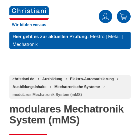
Hier geht es zur aktuellen Prüfung:
Elektro
|
Metall
|
Mechatronik
christiani.de
Ausbildung
Elektro-Automatisierung
Ausbildungsinhalte
Mechatronische Systeme
modulares Mechatronik System (mMS)
modulares Mechatronik
System (mMS)