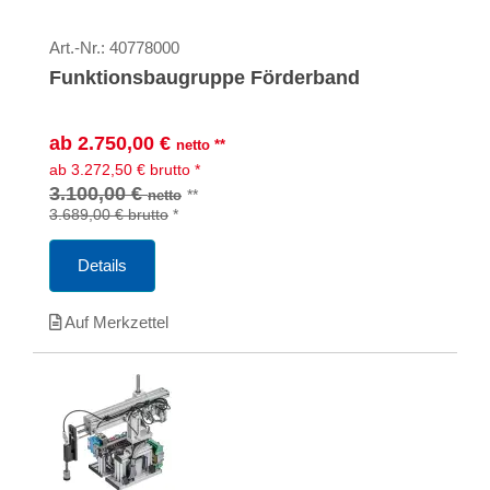
Art.-Nr.:
40778000
Funktionsbaugruppe Förderband
ab
2.750,00
€
netto
**
ab
3.272,50
€
brutto
*
3.100,00 €
**
netto
3.689,00 €
brutto
*
Details
Auf Merkzettel