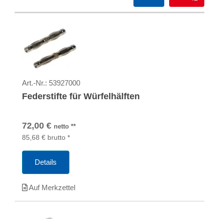
Art.-Nr.:
53927000
Federstifte für Würfelhälften
72,00
€
netto
**
85,68
€
brutto
*
Details
Auf Merkzettel