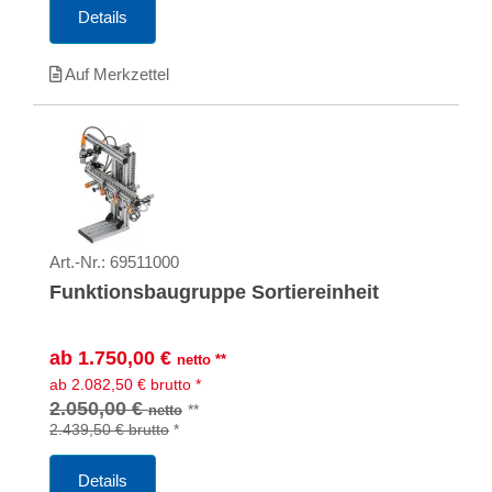
Details
Auf Merkzettel
Art.-Nr.:
69511000
Funktionsbaugruppe Sortiereinheit
ab
1.750,00
€
netto
**
ab
2.082,50
€
brutto
*
2.050,00 €
**
netto
2.439,50 €
brutto
*
Details